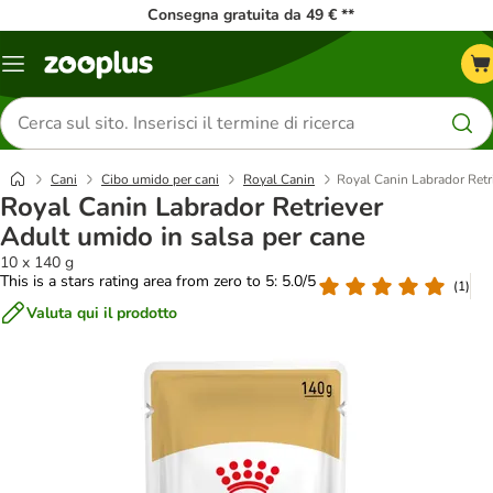
Consegna gratuita da 49 € **
Overview
catalogo
Cerca
prodotti
Cani
Cibo umido per cani
Royal Canin
Royal Canin Labrador Retr
Royal Canin Labrador Retriever
Adult umido in salsa per cane
10 x 140 g
This is a stars rating area from zero to 5: 5.0/5
(
1
)
Valuta qui il prodotto