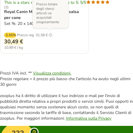
This is a stars rating area from zero to 5: 5/5
Prezzo totale
(
2
)
degli stessi
Royal Canin Maxi Adult umido in salsa
articoli se
per cane
acquistati
singolarmente
Set %: 20 x 140 g
-3.45%
Prezzo reg.
31,58 €
30,49 €
10,89 € / kg
Prezzi IVA incl. **
Visualizza condizioni.
Prezzo regolare = il prezzo più basso che l'articolo ha avuto negli ultimi
30 giorni
zooplus ha il diritto di utilizzare il tuo indirizzo e-mail per l'invio di
pubblicità diretta relativa a propri prodotti o servizi simili. Puoi opporti in
qualsiasi momento senza sostenere alcun costo, se non quelli di
trasmissione secondo le tariffe di base, contattando il Servizio Clienti di
zooplus. Per maggiori informazioni:
Informativa sulla Privacy