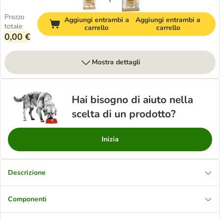
Prezzo
Aggiungi entrambi a
Aggiungi entrambi a
totale
carrello
carrello
0,00 €
Mostra dettagli
Hai bisogno di aiuto nella
scelta di un prodotto?
Inizia
Descrizione
Componenti