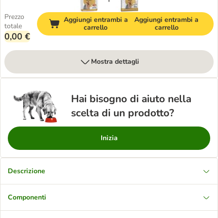
Prezzo
Aggiungi entrambi a
Aggiungi entrambi a
totale
carrello
carrello
0,00 €
Mostra dettagli
Hai bisogno di aiuto nella
scelta di un prodotto?
Inizia
Descrizione
Componenti