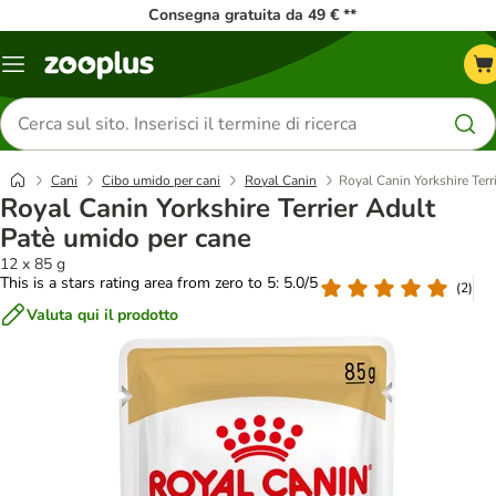
Consegna gratuita da 49 € **
Overview
catalogo
Cerca
prodotti
Cani
Cibo umido per cani
Royal Canin
Royal Canin Yorkshire Terr
Royal Canin Yorkshire Terrier Adult
Patè umido per cane
12 x 85 g
This is a stars rating area from zero to 5: 5.0/5
(
2
)
Valuta qui il prodotto