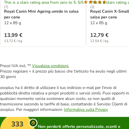
This is a stars rating area from zero to 5: 5/5
This is a stars rating 
(
7
)
(
2
)
Royal Canin Mini Ageing umido in salsa
Royal Canin X-Small
per cane
salsa per cane
12 x 85 g
12 x 85 g
13,99 €
12,79 €
13,72 € / kg
12,54 € / kg
Prezzi IVA incl. **
Visualizza condizioni.
Prezzo regolare = il prezzo più basso che l'articolo ha avuto negli ultimi
30 giorni
zooplus ha il diritto di utilizzare il tuo indirizzo e-mail per l'invio di
pubblicità diretta relativa a propri prodotti o servizi simili. Puoi opporti in
qualsiasi momento senza sostenere alcun costo, se non quelli di
trasmissione secondo le tariffe di base, contattando il Servizio Clienti di
zooplus. Per maggiori informazioni:
Informativa sulla Privacy
333
Non perderti offerte personalizzate, sconti e