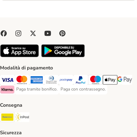
Modalità di pagamento
Paga con Visa. Payment Method
Paga con Mastercard. Payment Method
Paga con American Express. Payment Method
Paga con Diners Club. Payment Method
Paga con Postepay. Payment Method
Paga con PayPal. Payment Meth
Paga con Maestro. Paym
Apple Pay Payme
Google P
Paga tramite bonifico.
Paga con contrassegno.
Paga tramite bonifico. Payment Method
Paga con contrassegno. Payment Meth
Klarna Payment Method
Consegna
Poste Italiane. Shipping Method
InPost. Shipping Method
Sicurezza