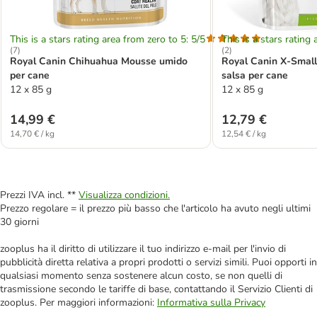
This is a stars rating area from zero to 5: 5/5
This is a stars rating 
(
7
)
(
2
)
Royal Canin Chihuahua Mousse umido
Royal Canin X-Small
per cane
salsa per cane
12 x 85 g
12 x 85 g
14,99 €
12,79 €
14,70 € / kg
12,54 € / kg
Prezzi IVA incl. **
Visualizza condizioni.
Prezzo regolare = il prezzo più basso che l'articolo ha avuto negli ultimi
30 giorni
zooplus ha il diritto di utilizzare il tuo indirizzo e-mail per l'invio di
pubblicità diretta relativa a propri prodotti o servizi simili. Puoi opporti in
qualsiasi momento senza sostenere alcun costo, se non quelli di
trasmissione secondo le tariffe di base, contattando il Servizio Clienti di
zooplus. Per maggiori informazioni:
Informativa sulla Privacy