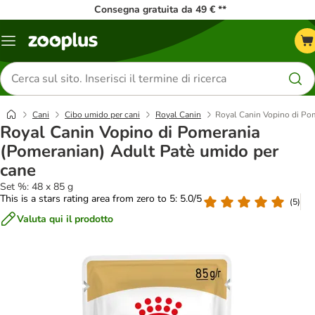
Consegna gratuita da 49 € **
Overview
catalogo
Cerca
prodotti
Cani
Cibo umido per cani
Royal Canin
Royal Canin Vopino di Po
Royal Canin Vopino di Pomerania
(Pomeranian) Adult Patè umido per
cane
Set %: 48 x 85 g
This is a stars rating area from zero to 5: 5.0/5
(
5
)
Valuta qui il prodotto