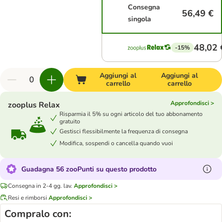
Consegna
56,49 €
singola
48,02 
-15%
Aggiungi al
Aggiungi al
carrello
carrello
Approfondisci >
zooplus Relax
Risparmia il 5% su ogni articolo del tuo abbonamento
gratuito
Gestisci flessibilmente la frequenza di consegna
Modifica, sospendi o cancella quando vuoi
Guadagna 56 zooPunti su questo prodotto
Consegna in 2-4 gg. lav.
Approfondisci >
Resi e rimborsi
Approfondisci >
Compralo con: