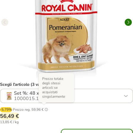
Prezzo totale
degli stessi
Scegli l'articolo (3 varianti)
articoli se
acquistati
Set %: 48 x 85 g
singolarmente
1000015.1
-5.79%
Prezzo reg.
59,96 €
56,49 €
13,85 € / kg