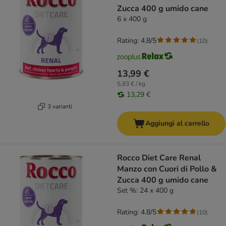
Zucca 400 g umido cane
6 x 400 g
Rating: 4.8/5
(
10
)
13,99 €
5,83 € / kg
13,29 €
3 varianti
Aggiungi al carrello
Rocco Diet Care Renal
Manzo con Cuori di Pollo &
Zucca 400 g umido cane
Set %: 24 x 400 g
Rating: 4.8/5
(
10
)