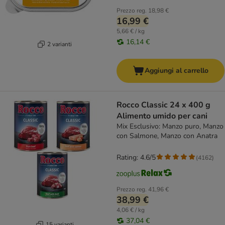
Prezzo reg.
18,98 €
16,99 €
5,66 € / kg
16,14 €
2 varianti
Aggiungi al carrello
Rocco Classic 24 x 400 g
Alimento umido per cani
Mix Esclusivo: Manzo puro, Manzo
con Salmone, Manzo con Anatra
Rating: 4.6/5
(
4162
)
Prezzo reg.
41,96 €
38,99 €
4,06 € / kg
37,04 €
15 varianti