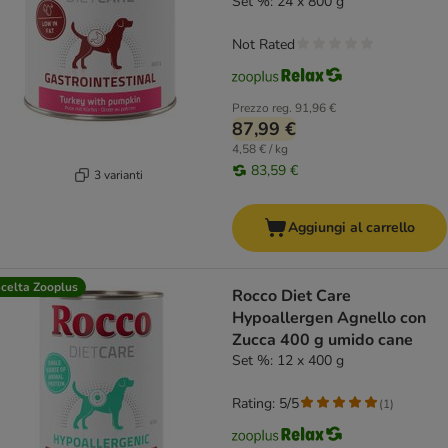
Set %: 24 x 800 g
Not Rated
Prezzo reg.
91,96 €
87,99 €
4,58 € / kg
83,59 €
3 varianti
Aggiungi al carrello
celta Zooplus
Rocco Diet Care
Hypoallergen Agnello con
Zucca 400 g umido cane
Set %: 12 x 400 g
Rating: 5/5
(
1
)