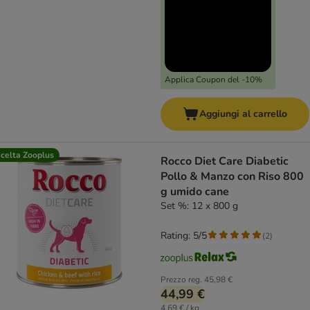
Applica Coupon del -10%
Aggiungi al carrello
celta Zooplus
Rocco Diet Care Diabetic
Pollo & Manzo con Riso 800
g umido cane
Set %: 12 x 800 g
Rating: 5/5
(
2
)
Prezzo reg.
45,98 €
44,99 €
4,69 € / kg