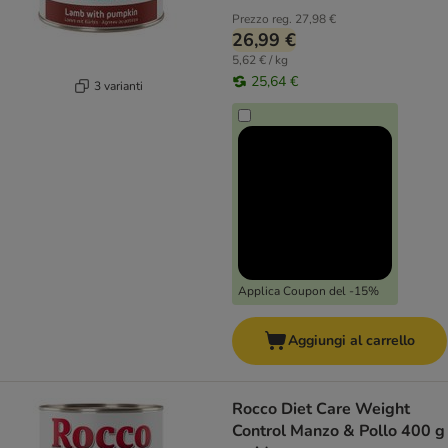
Prezzo reg.
27,98 €
26,99 €
5,62 € / kg
25,64 €
3 varianti
Applica Coupon del -15%
Aggiungi al carrello
Rocco Diet Care Weight
Control Manzo & Pollo 400 g