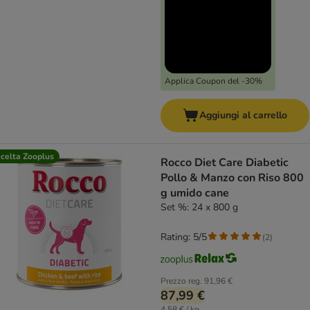
Applica Coupon del -30%
Aggiungi al carrello
celta Zooplus
Rocco Diet Care Diabetic
Pollo & Manzo con Riso 800
g umido cane
Set %: 24 x 800 g
Rating: 5/5
(
2
)
Prezzo reg.
91,96 €
87,99 €
4,58 € / kg