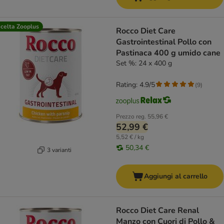
celta Zooplus
Rocco Diet Care
Gastrointestinal Pollo con
Pastinaca 400 g umido cane
Set %: 24 x 400 g
Rating: 4.9/5
(
9
)
Prezzo reg.
55,96 €
52,99 €
5,52 € / kg
50,34 €
3 varianti
Aggiungi al carrello
Rocco Diet Care Renal
Manzo con Cuori di Pollo &