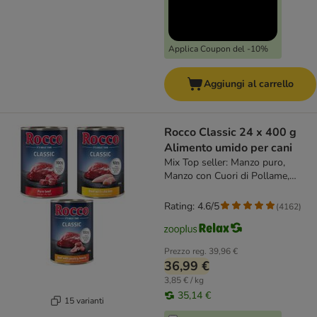
Applica Coupon del -10%
Aggiungi al carrello
Rocco Classic 24 x 400 g
Alimento umido per cani
Mix Top seller: Manzo puro,
Manzo con Cuori di Pollame,
Manzo con Pollo
Rating: 4.6/5
(
4162
)
Prezzo reg.
39,96 €
36,99 €
3,85 € / kg
35,14 €
15 varianti