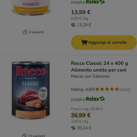
13,99 €
5,83 € / kg
13,29 €
3 varianti
Aggiungi al carrello
Rocco Classic 24 x 400 g
Alimento umido per cani
Manzo con Salmone
Rating: 4.6/5
(
4162
)
Prezzo reg.
39,96 €
36,99 €
3,85 € / kg
35,14 €
15 varianti