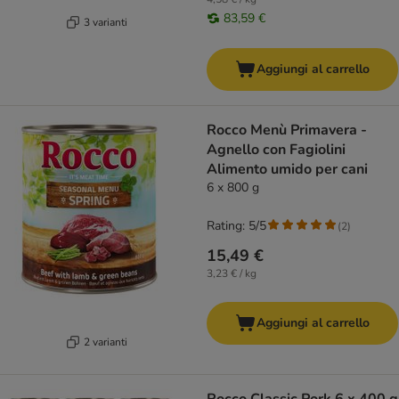
83,59 €
3 varianti
Aggiungi al carrello
Rocco Menù Primavera -
Agnello con Fagiolini
Alimento umido per cani
6 x 800 g
Rating: 5/5
(
2
)
15,49 €
3,23 € / kg
Aggiungi al carrello
2 varianti