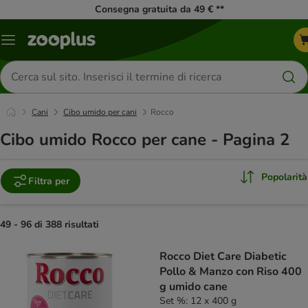
Consegna gratuita da 49 € **
Overview
catalogo
Cerca
prodotti
Cani
Cibo umido per cani
Rocco
Cibo umido Rocco per cane - Pagina 2
Popolarità
Filtra per
49 - 96 di 388 risultati
product items have been changed
Rocco Diet Care Diabetic
Pollo & Manzo con Riso 400
g umido cane
Set %: 12 x 400 g