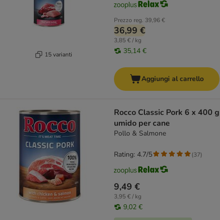
Prezzo reg.
39,96 €
36,99 €
3,85 € / kg
35,14 €
15 varianti
Aggiungi al carrello
Rocco Classic Pork 6 x 400 g
umido per cane
Pollo & Salmone
Rating: 4.7/5
(
37
)
9,49 €
3,95 € / kg
9,02 €