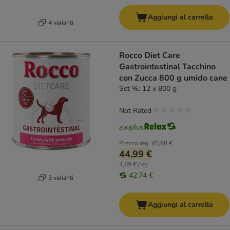
Aggiungi al carrello
4 varianti
Rocco Diet Care
Gastrointestinal Tacchino
con Zucca 800 g umido cane
Set %: 12 x 800 g
Not Rated
Prezzo reg.
45,98 €
44,99 €
4,69 € / kg
42,74 €
3 varianti
Aggiungi al carrello