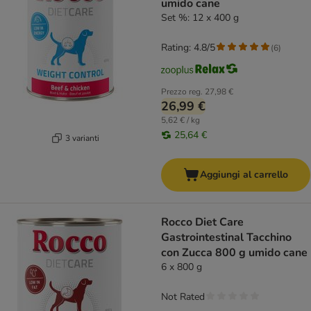
umido cane
Set %: 12 x 400 g
Rating: 4.8/5
(
6
)
Prezzo reg.
27,98 €
26,99 €
5,62 € / kg
25,64 €
3 varianti
Aggiungi al carrello
Rocco Diet Care
Gastrointestinal Tacchino
con Zucca 800 g umido cane
6 x 800 g
Not Rated