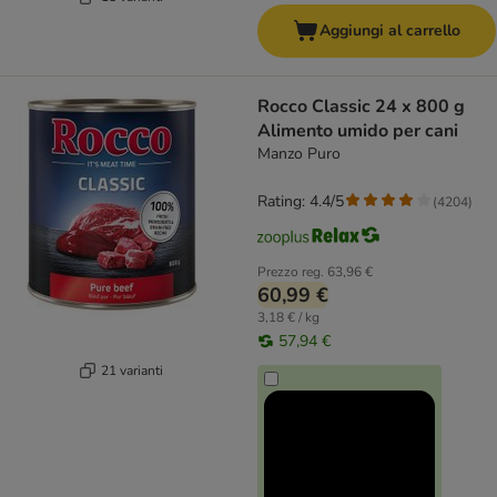
Aggiungi al carrello
Rocco Classic 24 x 800 g
Alimento umido per cani
Manzo Puro
Rating: 4.4/5
(
4204
)
Prezzo reg.
63,96 €
60,99 €
3,18 € / kg
57,94 €
21 varianti