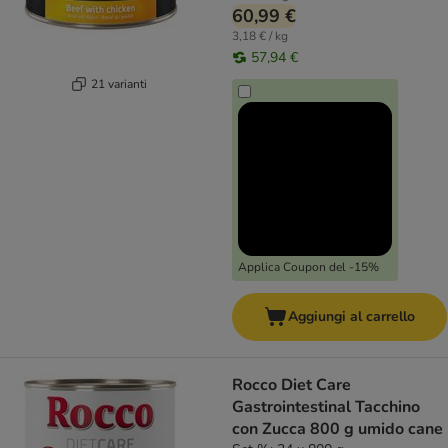
60,99 €
3,18 € / kg
57,94 €
21 varianti
Applica Coupon del -15%
Aggiungi al carrello
Rocco Diet Care
Gastrointestinal Tacchino
con Zucca 800 g umido cane