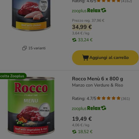
Rating: 4.6/5
(
4162
)
Prezzo reg.
37,96 €
34,99 €
3,64 € / kg
33,24 €
15 varianti
Aggiungi al carrello
celta Zooplus
Rocco Menù 6 x 800 g
Manzo con Verdure & Riso
Rating: 4.7/5
(
361
)
19,49 €
4,06 € / kg
18,52 €