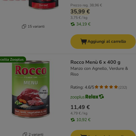
Prezzo reg.
38,96 €
35,99 €
3,75 € / kg
34,19 €
15 varianti
Aggiungi al carrello
celta Zooplus
Rocco Menù 6 x 400 g
Manzo con Agnello, Verdure &
Riso
Rating: 4.6/5
(
232
)
11,49 €
4,79 € / kg
10,92 €
2 varianti