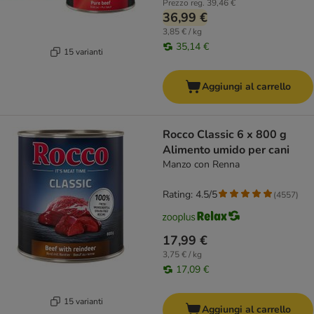
Prezzo reg.
39,46 €
36,99 €
3,85 € / kg
35,14 €
15 varianti
Aggiungi al carrello
Rocco Classic 6 x 800 g
Alimento umido per cani
Manzo con Renna
Rating: 4.5/5
(
4557
)
17,99 €
3,75 € / kg
17,09 €
15 varianti
Aggiungi al carrello