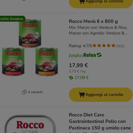
Aggiungi al carrello
celta Zooplus
Rocco Menù 6 x 800 g
Mix: Manzo con Verdure & Riso,
Manzo con Agnello Verdure &
Riso, Manzo con Pollo, Verdure &
Riso
Rating: 4.7/5
(
361
)
17,99 €
3,75 € / kg
17,09 €
4 varianti
Aggiungi al carrello
Rocco Diet Care
Gastrointestinal Pollo con
Pastinaca 150 g umido cane