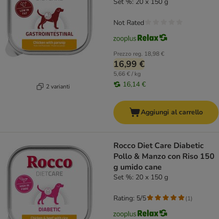
Set %: 20 x 150 g
Not Rated
Prezzo reg.
18,98 €
16,99 €
5,66 € / kg
16,14 €
2 varianti
Aggiungi al carrello
Rocco Diet Care Diabetic
Pollo & Manzo con Riso 150
g umido cane
Set %: 20 x 150 g
Rating: 5/5
(
1
)