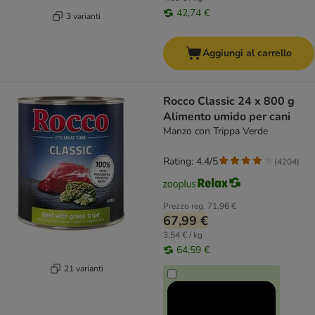
42,74 €
3 varianti
Aggiungi al carrello
Rocco Classic 24 x 800 g
Alimento umido per cani
Manzo con Trippa Verde
Rating: 4.4/5
(
4204
)
Prezzo reg.
71,96 €
67,99 €
3,54 € / kg
64,59 €
21 varianti