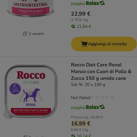
22,99 €
4,79 € / kg
21,84 €
3 varianti
Aggiungi al carrello
Rocco Diet Care Renal
Manzo con Cuori di Pollo &
Zucca 150 g umido cane
Set %: 20 x 150 g
Not Rated
Prezzo reg.
18,98 €
16,99 €
5,66 € / kg
16,14 €