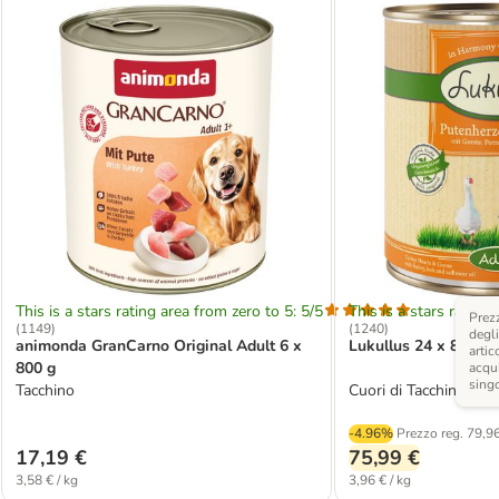
This is a stars rating area from zero to 5: 5/5
This is a stars rating 
Prezz
(
1149
)
(
1240
)
degli
animonda GranCarno Original Adult 6 x
Lukullus 24 x 800 g
artic
800 g
acqui
sing
Tacchino
Cuori di Tacchino & O
-4.96%
Prezzo reg.
79,96
17,19 €
75,99 €
3,58 € / kg
3,96 € / kg