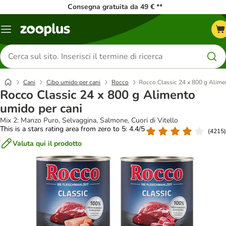
Consegna gratuita da 49 € **
Overview
catalogo
Cerca
prodotti
Cani
Cibo umido per cani
Rocco
Rocco Classic 24 x 800 g Alime
Rocco Classic 24 x 800 g Alimento
umido per cani
Mix 2: Manzo Puro, Selvaggina, Salmone, Cuori di Vitello
This is a stars rating area from zero to 5: 4.4/5
(
4215
)
Valuta qui il prodotto