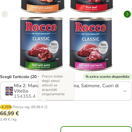
Scegli l'articolo (20 varianti)
Prezzo totale
% extra sconto disponibile
degli stessi
Mix 2: Manzo Puro, Selvaggina, Salmone, Cuori di
articoli se
acquistati
Vitello
singolarmente
154355.4
-4.25%
Prezzo reg.
69,96 €
66,99 €
3,49 € / kg