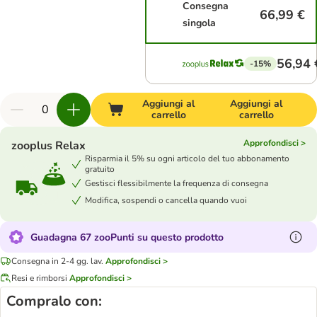
Consegna
66,99 €
singola
56,94 
-15%
Aggiungi al
Aggiungi al
carrello
carrello
Approfondisci >
zooplus Relax
Risparmia il 5% su ogni articolo del tuo abbonamento
gratuito
Gestisci flessibilmente la frequenza di consegna
Modifica, sospendi o cancella quando vuoi
Guadagna 67 zooPunti su questo prodotto
Consegna in 2-4 gg. lav.
Approfondisci >
Resi e rimborsi
Approfondisci >
Compralo con: