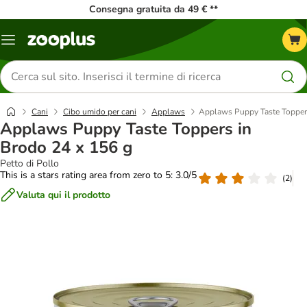
Consegna gratuita da 49 € **
Overview
catalogo
Cerca
prodotti
Cani
Cibo umido per cani
Applaws
Applaws Puppy Taste Toppers
Applaws Puppy Taste Toppers in
Brodo 24 x 156 g
Petto di Pollo
This is a stars rating area from zero to 5: 3.0/5
(
2
)
Valuta qui il prodotto