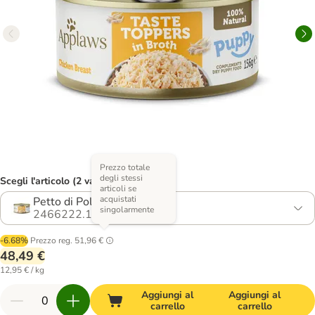
Prezzo totale
degli stessi
Scegli l'articolo (2 varianti)
articoli se
acquistati
Petto di Pollo
singolarmente
2466222.1
-6.68%
Prezzo reg.
51,96 €
48,49 €
12,95 € / kg
Aggiungi al
Aggiungi al
carrello
carrello