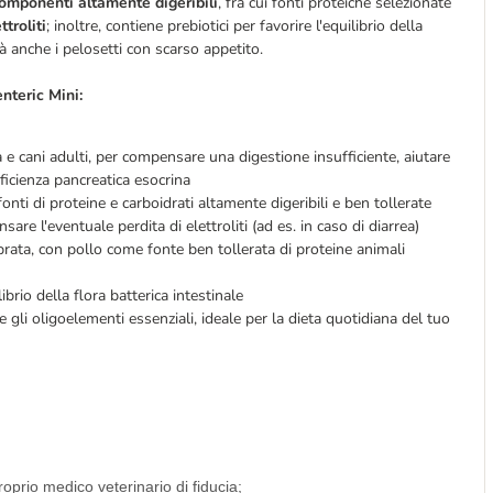
omponenti altamente digeribili
, fra cui fonti proteiche selezionate
troliti
; inoltre, contiene prebiotici per favorire l'equilibrio della
à anche i pelosetti con scarso appetito.
nteric Mini:
a e cani adulti, per compensare una digestione insufficiente, aiutare
ufficienza pancreatica esocrina
onti di proteine e carboidrati altamente digeribili e ben tollerate
re l'eventuale perdita di elettroliti (ad es. in caso di diarrea)
ata, con pollo come fonte ben tollerata di proteine animali
rio della flora batterica intestinale
 e gli oligoelementi essenziali, ideale per la dieta quotidiana del tuo
roprio medico veterinario di fiducia;