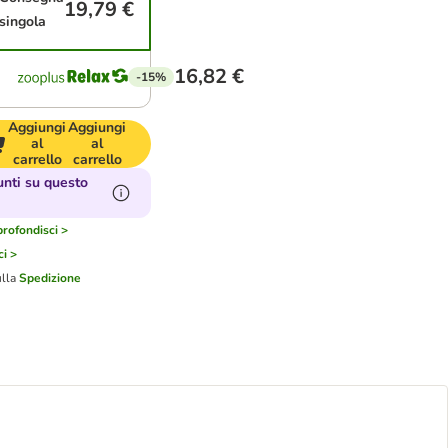
19,79 €
singola
16,82 €
-15%
Aggiungi
Aggiungi
al
al
carrello
carrello
nti su questo
rofondisci >
i >
ulla
Spedizione