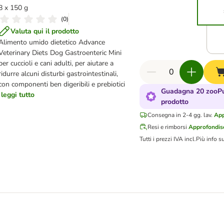
8 x 150 g
(
0
)
Valuta qui il prodotto
Alimento umido dietetico Advance
Veterinary Diets Dog Gastroenteric Mini
per cuccioli e cani adulti, per aiutare a
ridurre alcuni disturbi gastrointestinali,
con componenti ben digeribili e prebiotici
Guadagna 20 zooPu
leggi tutto
prodotto
Consegna in 2-4 gg. lav.
App
Resi e rimborsi
Approfondisc
Tutti i prezzi IVA incl.
Più info s