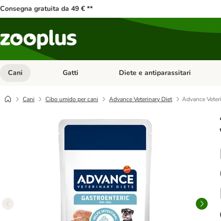
Consegna gratuita da 49 € **
Cani
Gatti
Diete e antiparassitari
Apri Menu Categoria: Cani
Apri Menu Categoria: Gatti
Cani
Cibo umido per cani
Advance Veterinary Diet
Advance Veteri