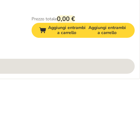
0,00 €
Prezzo totale
Aggiungi entrambi
Aggiungi entrambi
a carrello
a carrello