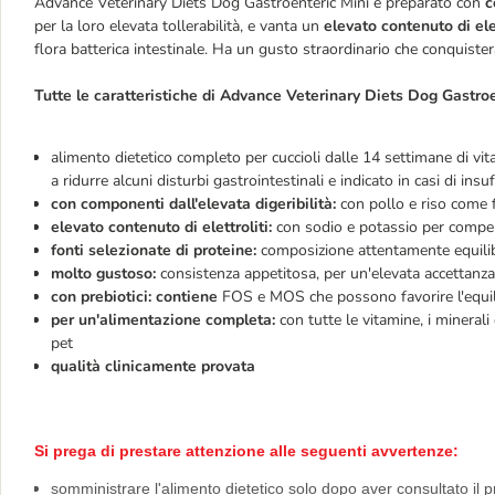
Advance Veterinary Diets Dog Gastroenteric Mini è preparato con
c
per la loro elevata tollerabilità, e vanta un
elevato contenuto di elet
flora batterica intestinale. Ha un gusto straordinario che conquister
Tutte le caratteristiche di Advance Veterinary Diets Dog Gastroe
alimento dietetico completo per cuccioli dalle 14 settimane di vit
a ridurre alcuni disturbi gastrointestinali e indicato in casi di ins
con componenti dall'elevata digeribilità:
con pollo e riso come f
elevato contenuto di elettroliti:
con sodio e potassio per compensa
fonti selezionate di proteine:
composizione attentamente equilibr
molto gustoso:
consistenza appetitosa, per un'elevata accettanza
con prebiotici: contiene
FOS e MOS che possono favorire l'equilib
per un'alimentazione completa:
con tutte le vitamine, i minerali
pet
qualità clinicamente provata
Si prega di prestare attenzione alle seguenti avvertenze:
somministrare l'alimento dietetico solo dopo aver consultato il p