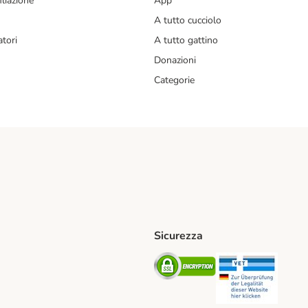
liazione
App
A tutto cucciolo
tori
A tutto gattino
Donazioni
Categorie
Sicurezza
iane. Shipping Method
Post. Shipping Method
Security
Securit
od
ent Method