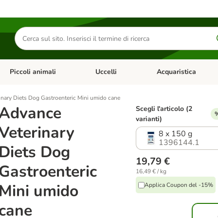
Cerca
prodotti
Piccoli animali
Uccelli
Acquaristica
Apri Menu Categoria: Diete e antiparassitari
Apri Menu Categoria: Piccoli animali
Apri Menu Categoria: U
nary Diets Dog Gastroenteric Mini umido cane
Advance
Scegli l'articolo (2
%
varianti)
Veterinary
8 x 150 g
1396144.1
Diets Dog
19,79 €
Gastroenteric
16,49 € / kg
Mini umido
Applica Coupon del -15%
cane