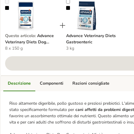
Advance Veterinary Diets Dog Gastroenteric Mini umido cane
Advance Veterinary Diets Gastroen
Questo articolo
:
Advance
Advance Veterinary Diets
Veterinary Diets Dog
Gastroenteric
Gastroenteric Mini umido
8 x 150 g
3 kg
cane
Descrizione
Componenti
Razioni consigliate
Riso altamente digeribile, pollo gustoso e preziosi prebiotici. L'a
stato specificamente formulato per
cani affetti da problemi digest
favorire un assorbimento ottimale dei nutrienti. Questo alimento umi
vita e per cani adulti che soffrono di disturbi gastrointestinali o ins