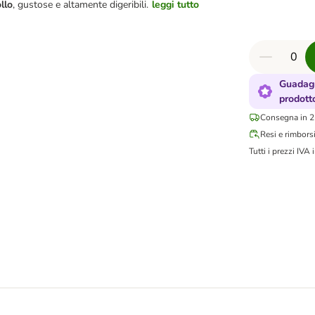
llo
, gustose e altamente digeribili.
leggi tutto
Guadagn
prodott
Consegna in 2-
Resi e rimbors
Tutti i prezzi IVA i