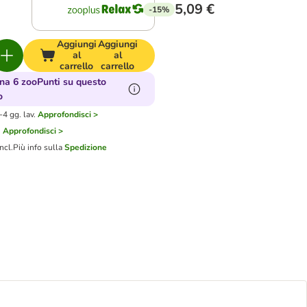
5,09 €
-15%
Aggiungi
Aggiungi
al
al
carrello
carrello
a 6 zooPunti su questo
o
4 gg. lav.
Approfondisci >
i
Approfondisci >
ncl.
Più info sulla
Spedizione