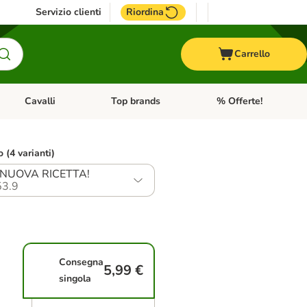
Servizio clienti
Riordina
Carrello
Cavalli
Top brands
% Offerte!
ccelli
Apri Menu Categoria: Acquaristica
Apri Menu Categoria: Cavalli
Apri Menu Categoria: T
o (4 varianti)
- NUOVA RICETTA!
3.9
Consegna
5,99 €
singola