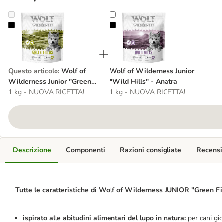
Wolf of Wilderness Junior "Green Fields" - Agnello
Wolf of Wilderness Junior "Wild Hi
Questo articolo
:
Wolf of
Wolf of Wilderness Junior
Wilderness Junior "Green
"Wild Hills" - Anatra
Fields" - Agnello
1 kg - NUOVA RICETTA!
1 kg - NUOVA RICETTA!
Descrizione
Componenti
Razioni consigliate
Recensi
Tutte le caratteristiche di Wolf of Wilderness JUNIOR "Green Fi
ispirato alle abitudini alimentari del lupo in natura:
per cani gio