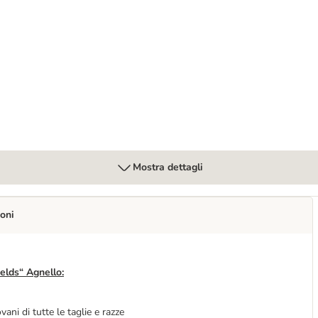
lls" - Anatra
Mostra dettagli
oni
elds“ Agnello:
vani di tutte le taglie e razze