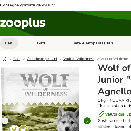
Consegna gratuita da 49 € **
Cani
Gatti
Diete e antiparassitari
Apri Menu Categoria: Cani
Apri Menu Categoria: Gatti
Cani
Crocchette per cani
Wolf of Wilderness
Wolf of Wilderness
Wolf o
Junior 
Agnell
1 kg - NUOVA RI
This is a stars rat
Valuta qui il 
Gustose crocchette 
all'alimentazione d