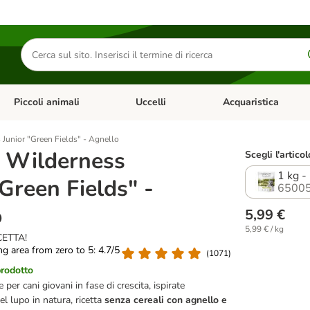
Cerca
prodotti
Piccoli animali
Uccelli
Acquaristica
Apri Menu Categoria: Diete e antiparassitari
Apri Menu Categoria: Piccoli animali
Apri Menu Categoria: U
 Junior "Green Fields" - Agnello
f Wilderness
Scegli l'articol
1 kg 
"Green Fields" -
65005
o
5,99 €
5,99 € / kg
CETTA!
ing area from zero to 5: 4.7/5
(
1071
)
prodotto
per cani giovani in fase di crescita, ispirate
el lupo in natura, ricetta
senza cereali
con agnello e