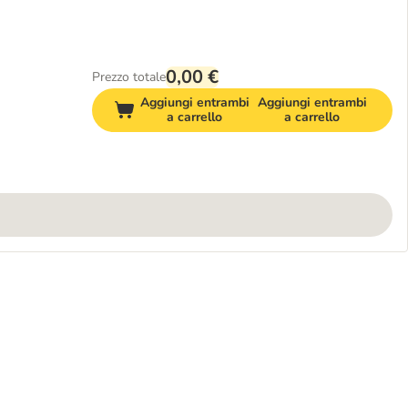
0,00 €
Prezzo totale
Aggiungi entrambi
Aggiungi entrambi
a carrello
a carrello