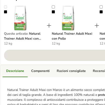
Natural Trainer Adult Maxi con Manzo
Natural Trainer Adult Maxi con Pol
N
Questo articolo
:
Natural
Natural Trainer Adult Maxi
Nat
Trainer Adult Maxi con
con Pollo
con
Manzo
12 kg
12 kg
12 
Descrizione
Componenti
Razioni consigliate
Recensi
Natural Trainer Adult Maxi con Manzo è un alimento secco comple
dei cani di taglia grande. A base di ingredienti 100% naturali e
prot
muscolare. Il complesso di antiossidanti contribuisce a proteggere le 
polpa di barbabietola e semi di lino che possono contribuire all'equil