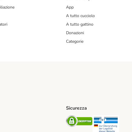
liazione
App
A tutto cucciolo
tori
A tutto gattino
Donazioni
Categorie
Sicurezza
iane. Shipping Method
Post. Shipping Method
Security
Securit
od
ent Method