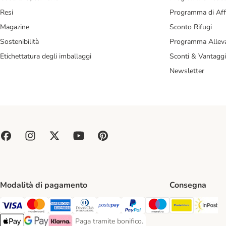
Resi
Programma di Affi
Magazine
Sconto Rifugi
Sostenibilità
Programma Alleva
Etichettatura degli imballaggi
Sconti & Vantaggi
Newsletter
Modalità di pagamento
Consegna
Poste Ital
In
Paga con Visa. Payment Method
Paga con Mastercard. Payment Method
Paga con American Express. Payment Method
Paga con Diners Club. Payment Method
Paga con Postepay. Payment Method
Paga con PayPal. Payment Meth
Paga con Maestro. Paym
Paga tramite bonifico.
Paga tramite bonifico. Payment Method