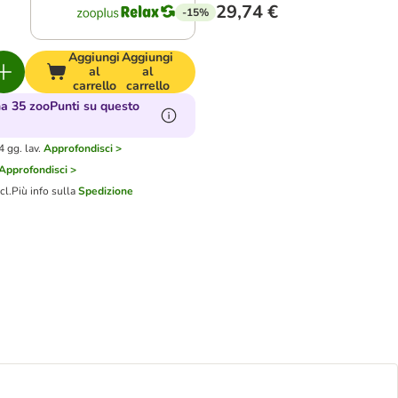
29,74 €
-15%
Aggiungi
Aggiungi
al
al
carrello
carrello
a 35 zooPunti su questo
 gg. lav.
Approfondisci >
Approfondisci >
cl.
Più info sulla
Spedizione