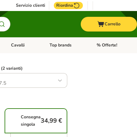
Servizio clienti
Riordina
Carrello
Cavalli
Top brands
% Offerte!
ccelli
Apri Menu Categoria: Acquaristica
Apri Menu Categoria: Cavalli
Apri Menu Categoria: T
 (2 varianti)
7.5
Consegna
34,99 €
singola