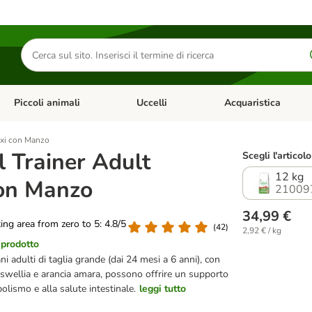
Cerca
prodotti
Piccoli animali
Uccelli
Acquaristica
Apri Menu Categoria: Diete e antiparassitari
Apri Menu Categoria: Piccoli animali
Apri Menu Categoria: U
axi con Manzo
l Trainer Adult
Scegli l'articolo
12 kg
on Manzo
21009
34,99 €
ting area from zero to 5: 4.8/5
(
42
)
2,92 € / kg
 prodotto
ni adulti di taglia grande (dai 24 mesi a 6 anni), con
oswellia e arancia amara, possono offrire un supporto
olismo e alla salute intestinale.
leggi tutto