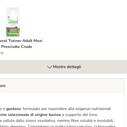
lo
atural Trainer Adult Maxi con Prosciutto Crudo
ural Trainer Adult Maxi
 Prosciutto Crudo
kg
Mostra dettagli
oni
to e
gustoso
, formulato per rispondere alle esigenze nutrizionali
eine selezionate di origine bovina
a supporto del tono
cellule dallo stress ossidativo, mentre fibre solubili e insolubili,
ibrio digestivo. Completano la ricetta l'alga spirulina, la boswellia