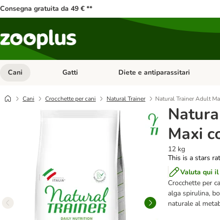
Consegna gratuita da 49 € **
Cani
Gatti
Diete e antiparassitari
Apri Menu Categoria: Cani
Apri Menu Categoria: Gatti
Cani
Crocchette per cani
Natural Trainer
Natural Trainer Adult M
Natura
Maxi c
12 kg
This is a stars ra
Valuta qui il
Crocchette per ca
alga spirulina, b
naturale al metab