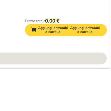
0,00 €
Prezzo totale
Aggiungi entrambi
Aggiungi entrambi
a carrello
a carrello