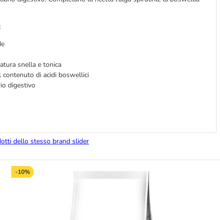
:
de
tura snella e tonica
il contenuto di acidi boswellici
rio digestivo
dotti dello stesso brand slider
-10%