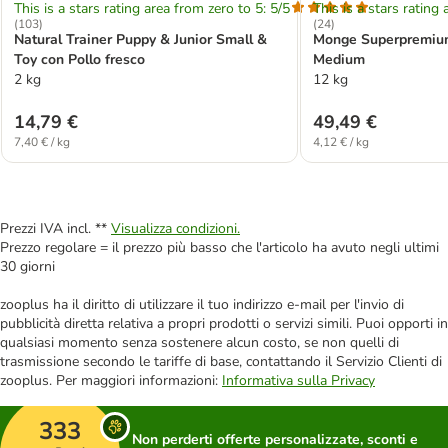
This is a stars rating area from zero to 5: 5/5
This is a stars rating 
(
103
)
(
24
)
Natural Trainer Puppy & Junior Small &
Monge Superpremium
Toy con Pollo fresco
Medium
2 kg
12 kg
14,79 €
49,49 €
7,40 € / kg
4,12 € / kg
Prezzi IVA incl. **
Visualizza condizioni.
Prezzo regolare = il prezzo più basso che l'articolo ha avuto negli ultimi
30 giorni
zooplus ha il diritto di utilizzare il tuo indirizzo e-mail per l'invio di
pubblicità diretta relativa a propri prodotti o servizi simili. Puoi opporti in
qualsiasi momento senza sostenere alcun costo, se non quelli di
trasmissione secondo le tariffe di base, contattando il Servizio Clienti di
zooplus. Per maggiori informazioni:
Informativa sulla Privacy
333
Non perderti offerte personalizzate, sconti e