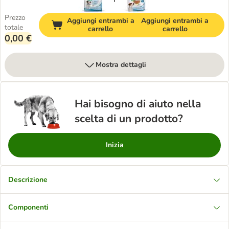
Prezzo
Aggiungi entrambi a
Aggiungi entrambi a
totale
carrello
carrello
0,00 €
Mostra dettagli
Hai bisogno di aiuto nella
scelta di un prodotto?
Inizia
Descrizione
Componenti