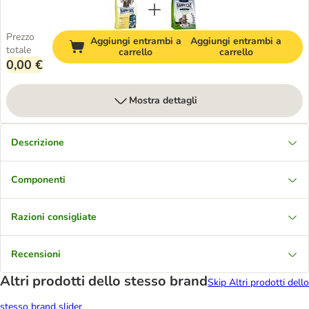
Prezzo
Aggiungi entrambi a
Aggiungi entrambi a
totale
carrello
carrello
0,00 €
Mostra dettagli
Descrizione
Componenti
Razioni consigliate
Recensioni
Altri prodotti dello stesso brand
Skip Altri prodotti dello
stesso brand slider