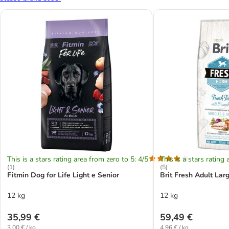
This is a stars rating area from zero to 5: 4/5
This is a stars rating 
(
1
)
(
5
)
Fitmin Dog for Life Light e Senior
Brit Fresh Adult Lar
12 kg
12 kg
35,99 €
59,49 €
3,00 € / kg
4,96 € / kg