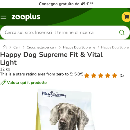
Consegna gratuita da 49 € **
Overview
catalogo
Cerca
prodotti
Cani
Crocchette per cani
Happy Dog Supreme
Happy Dog Supreme
Happy Dog Supreme Fit & Vital
Light
12 kg
This is a stars rating area from zero to 5: 5.0/5
(
1
)
Valuta qui il prodotto