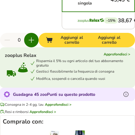
singola
38,67 
-15%
Aggiungi al
Aggiungi al
carrello
carrello
Approfondisci >
zooplus Relax
Risparmia il 5% su ogni articolo del tuo abbonamento
gratuito
Gestisci flessibilmente la frequenza di consegna
Modifica, sospendi o cancella quando vuoi
Guadagna 45 zooPunti su questo prodotto
Consegna in 2-4 gg. lav.
Approfondisci >
Resi e rimborsi
Approfondisci >
Compralo con: