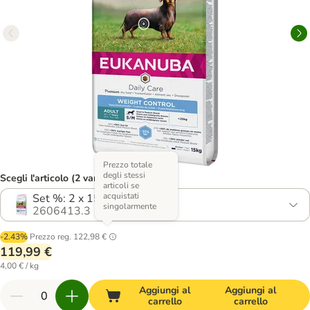
Prezzo totale
degli stessi
Scegli l'articolo (2 varianti)
articoli se
acquistati
Set %: 2 x 15 kg
singolarmente
2606413.3
-2.43%
Prezzo reg.
122,98 €
119,99 €
4,00 € / kg
Aggiungi al
Aggiungi al
carrello
carrello