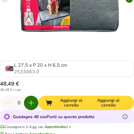
L 27,5 x P 20 x H 6,5 cm
2533463.0
48,49 €
48,49 € / cad.
Aggiungi al
Aggiungi al
carrello
carrello
Guadagna 48 zooPunti su questo prodotto
Consegna in 2-4 gg. lav.
Approfondisci >
Resi e rimborsi
Approfondisci >