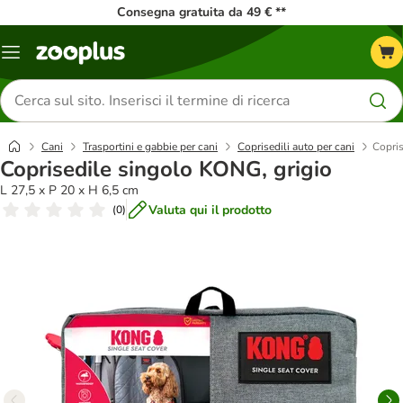
Consegna gratuita da 49 € **
Overview
catalogo
Cerca
prodotti
Cani
Trasportini e gabbie per cani
Coprisedili auto per cani
Copris
Coprisedile singolo KONG, grigio
L 27,5 x P 20 x H 6,5 cm
Valuta qui il prodotto
(
0
)