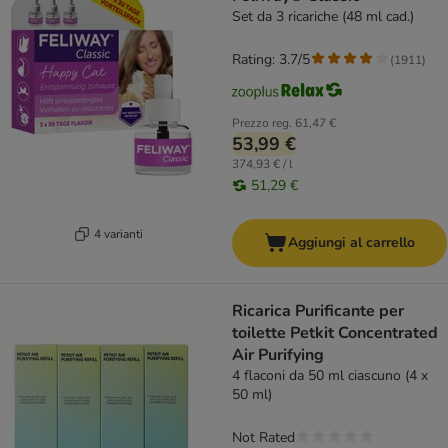
Set da 3 ricariche (48 ml cad.)
Rating: 3.7/5
(
1911
)
Prezzo reg.
61,47 €
53,99 €
374,93 € / l
51,29 €
4 varianti
Aggiungi al carrello
Ricarica Purificante per
toilette Petkit Concentrated
Air Purifying
4 flaconi da 50 ml ciascuno (4 x
50 ml)
Not Rated