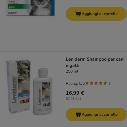
Aggiungi al carrello
Leniderm Shampoo per cani
e gatti
250 ml
Rating: 5/5
(
1
)
16,99 €
67,96 € / l
Aggiungi al carrello