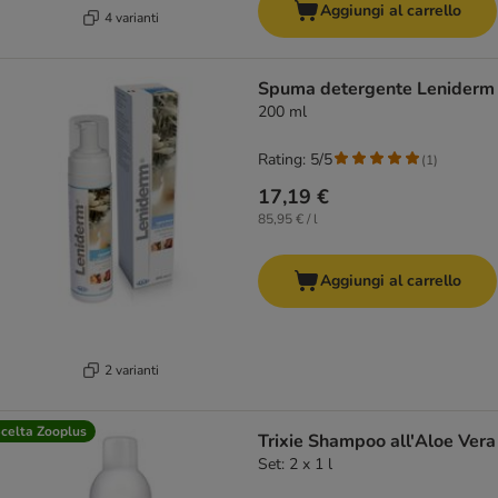
Aggiungi al carrello
4 varianti
Spuma detergente Leniderm
200 ml
Rating: 5/5
(
1
)
17,19 €
85,95 € / l
Aggiungi al carrello
2 varianti
celta Zooplus
Trixie Shampoo all'Aloe Vera
Set: 2 x 1 l