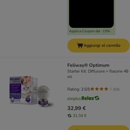
Applica Coupon del -15%
Aggiungi al carrello
Feliway® Optimum
Starter Kit: Diffusore + flacone 48
ml
Rating: 3.5/5
(
53
)
32,99 €
31,34 €