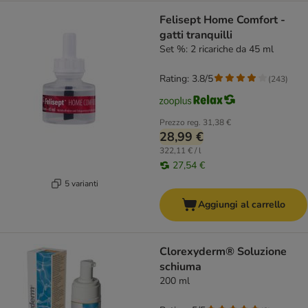
Felisept Home Comfort -
gatti tranquilli
Set %: 2 ricariche da 45 ml
Rating: 3.8/5
(
243
)
Prezzo reg.
31,38 €
28,99 €
322,11 € / l
27,54 €
5 varianti
Aggiungi al carrello
Clorexyderm® Soluzione
schiuma
200 ml