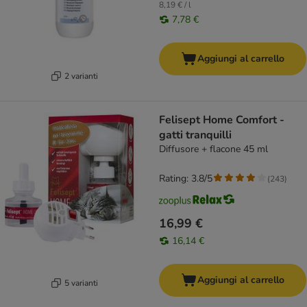
8,19 € / l
7,78 €
Aggiungi al carrello
2 varianti
Felisept Home Comfort -
gatti tranquilli
Diffusore + flacone 45 ml
Rating: 3.8/5
(
243
)
16,99 €
16,14 €
Aggiungi al carrello
5 varianti