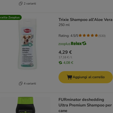
2 varianti
celta Zooplus
Trixie Shampoo all'Aloe Vera
250 ml
Rating: 4.5/5
(
530
)
4,29 €
17,16 € / l
4,08 €
Aggiungi al carrello
4 varianti
FURminator deshedding
Ultra Premium Shampoo per
cane