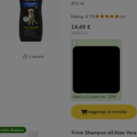
473 ml
Rating: 4.7/5
(
66
)
14,49 €
30,63 € / l
2 varianti
Applica Coupon del -20%
Aggiungi al carrello
celta Zooplus
Trixie Shampoo all'Aloe Vera