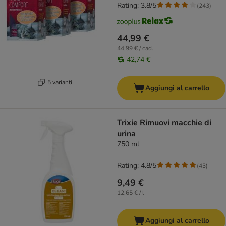
Rating: 3.8/5
(
243
)
44,99 €
44,99 € / cad.
42,74 €
5 varianti
Aggiungi al carrello
Trixie Rimuovi macchie di
urina
750 ml
Rating: 4.8/5
(
43
)
9,49 €
12,65 € / l
Aggiungi al carrello