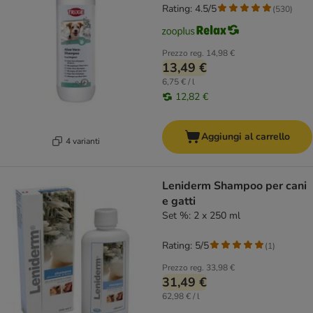
Rating: 4.5/5
(
530
)
Prezzo reg.
14,98 €
13,49 €
6,75 € / l
12,82 €
Aggiungi al carrello
4 varianti
Leniderm Shampoo per cani
e gatti
Set %: 2 x 250 ml
Rating: 5/5
(
1
)
Prezzo reg.
33,98 €
31,49 €
62,98 € / l