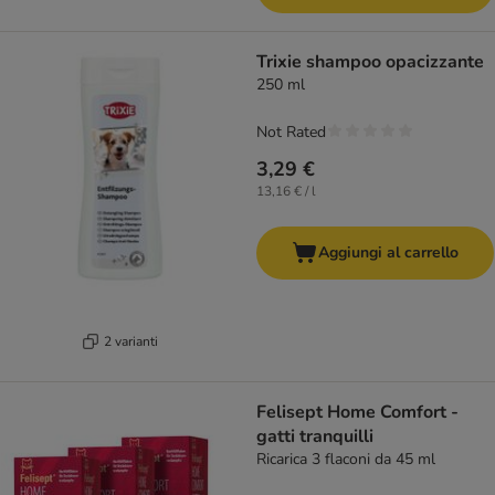
Trixie shampoo opacizzante
250 ml
Not Rated
3,29 €
13,16 € / l
Aggiungi al carrello
2 varianti
Felisept Home Comfort -
gatti tranquilli
Ricarica 3 flaconi da 45 ml