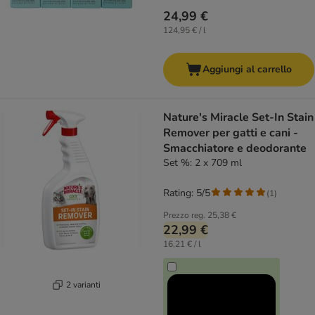
24,99 €
124,95 € / l
Aggiungi al carrello
Nature's Miracle Set-In Stain
Remover per gatti e cani -
Smacchiatore e deodorante
Set %: 2 x 709 ml
Rating: 5/5
(
1
)
Prezzo reg.
25,38 €
22,99 €
16,21 € / l
2 varianti