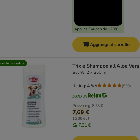
Applica Coupon del -20%
Aggiungi al carrello
celta Zooplus
Trixie Shampoo all'Aloe Vera
Set %: 2 x 250 ml
Rating: 4.5/5
(
530
)
Prezzo reg.
8,58 €
7,69 €
15,38 € / l
7,31 €