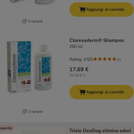
Aggiungi al carrello
2 varianti
Clorexyderm® Shampoo
250 ml
Rating: 4.5/5
(
2
)
17,69 €
70,76 € / l
Aggiungi al carrello
2 varianti
saurito
Trixie DeoDog elimina odori