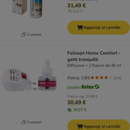
31,49 €
78,73 € / l
Aggiungi al carrello
2 varianti
Felisept Home Comfort -
gatti tranquilli
Diffusore + 2 flaconi da 45 ml
Rating: 3.8/5
(
243
)
Prezzo reg.
32,68 €
30,49 €
28,97 €
5 varianti
Aggiungi al carrello