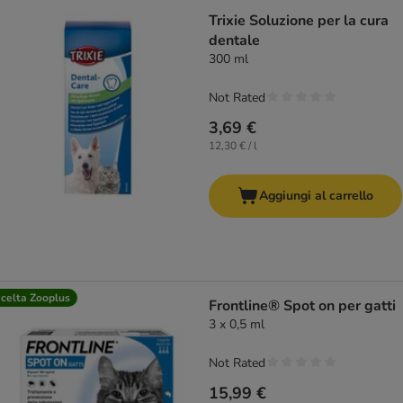
Trixie Soluzione per la cura
dentale
300 ml
Not Rated
3,69 €
12,30 € / l
Aggiungi al carrello
celta Zooplus
Frontline® Spot on per gatti
3 x 0,5 ml
Not Rated
15,99 €