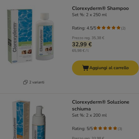
Clorexyderm® Shampoo
Set %: 2 x 250 ml
Rating: 4.5/5
(
2
)
Prezzo reg.
35,38 €
32,99 €
65,98 € / l
Aggiungi al carrello
2 varianti
Clorexyderm® Soluzione
schiuma
Set %: 2 x 200 ml
Rating: 5/5
(
3
)
Prezzo reg.
33,98 €