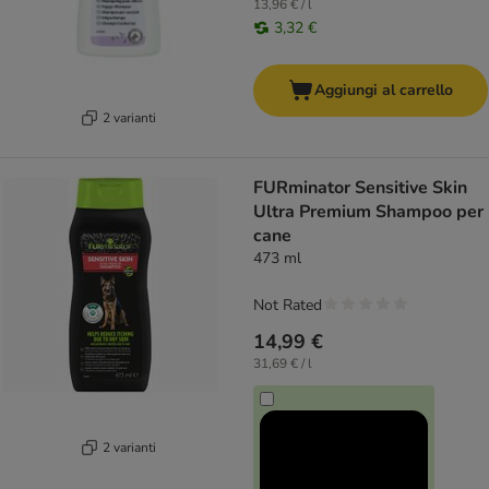
13,96 € / l
3,32 €
Aggiungi al carrello
2 varianti
FURminator Sensitive Skin
Ultra Premium Shampoo per
cane
473 ml
Not Rated
14,99 €
31,69 € / l
2 varianti