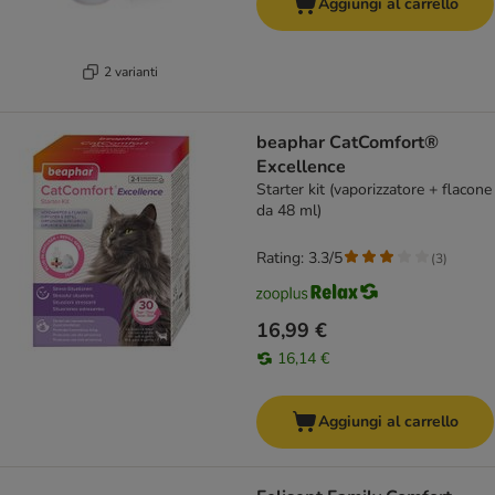
Aggiungi al carrello
2 varianti
beaphar CatComfort®
Excellence
Starter kit (vaporizzatore + flacone
da 48 ml)
Rating: 3.3/5
(
3
)
16,99 €
16,14 €
Aggiungi al carrello