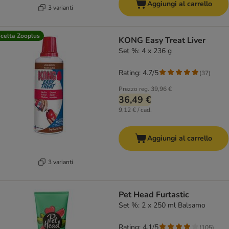
Aggiungi al carrello
3 varianti
celta Zooplus
KONG Easy Treat Liver
Set %: 4 x 236 g
Rating: 4.7/5
(
37
)
Prezzo reg.
39,96 €
36,49 €
9,12 € / cad.
Aggiungi al carrello
3 varianti
Pet Head Furtastic
Set %: 2 x 250 ml Balsamo
Rating: 4.1/5
(
105
)