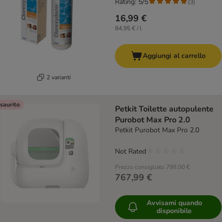
Rating: 5/5
(
3
)
16,99 €
84,95 € / l
Aggiungi al carrello
2 varianti
saurito
Petkit Toilette autopulente
Purobot Max Pro 2.0
Petkit Purobot Max Pro 2.0
Not Rated
Prezzo consigliato
799,00 €
767,99 €
Avvisami quando
disponibile