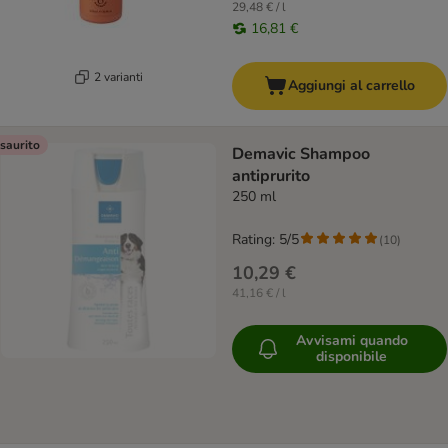
29,48 € / l
16,81 €
2 varianti
Aggiungi al carrello
saurito
Demavic Shampoo
antiprurito
250 ml
Rating: 5/5
(
10
)
10,29 €
41,16 € / l
Avvisami quando
disponibile