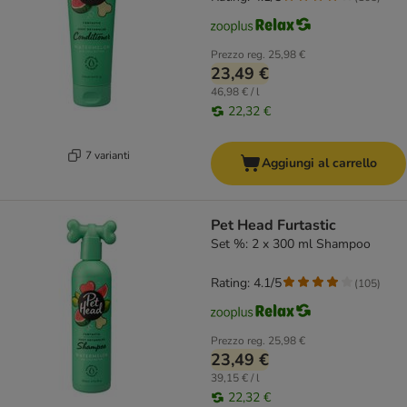
Prezzo reg.
25,98 €
23,49 €
46,98 € / l
22,32 €
7 varianti
Aggiungi al carrello
Pet Head Furtastic
Set %: 2 x 300 ml Shampoo
Rating: 4.1/5
(
105
)
Prezzo reg.
25,98 €
23,49 €
39,15 € / l
22,32 €