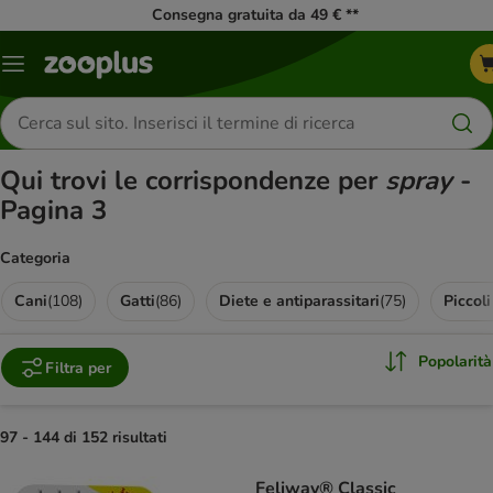
Consegna gratuita da 49 € **
Overview
catalogo
Cerca
prodotti
Qui trovi le corrispondenze per
spray
-
Pagina 3
Categoria
Cani
(
108
)
Gatti
(
86
)
Diete e antiparassitari
(
75
)
Piccoli
Popolarità
Filtra per
97 - 144 di 152 risultati
product items have been changed
Feliway® Classic