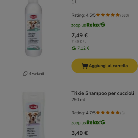
1 l
Rating: 4.5/5
(
530
)
7,49 €
7,49 € / l
7,12 €
Aggiungi al carrello
4 varianti
Trixie Shampoo per cuccioli
250 ml
Rating: 4.7/5
(
3
)
3,49 €