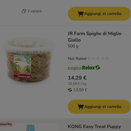
7 varianti
Aggiungi al carrello
JR Farm Spighe di Miglio
Giallo
500 g
Not Rated
14,29 €
28,58 € / kg
13,58 €
Aggiungi al carrello
saurito
KONG Easy Treat Puppy