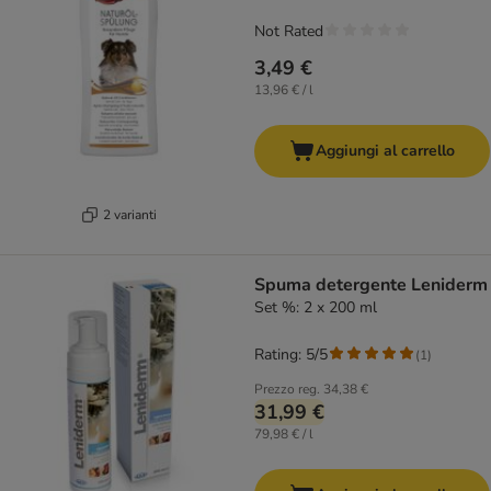
Not Rated
3,49 €
13,96 € / l
Aggiungi al carrello
2 varianti
Spuma detergente Leniderm
Set %: 2 x 200 ml
Rating: 5/5
(
1
)
Prezzo reg.
34,38 €
31,99 €
79,98 € / l