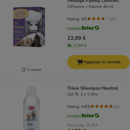
Felisept Family Comfort
Diffusore + flacone 45 ml
Rating: 4/5
(
47
)
22,99 €
21,84 €
Aggiungi al carrello
3 varianti
Trixie Shampoo Neutral
Set %: 2 x 1 litro
Rating: 4.6/5
(
43
)
Prezzo reg.
16,38 €