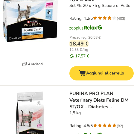
Set %: 20 x 75 g Sapore di Pollo
Rating: 4.2/5
(
403
)
Prezzo reg.
20,58 €
18,49 €
12,33 € / kg
17,57 €
4 varianti
Aggiungi al carrello
PURINA PRO PLAN
Veterinary Diets Feline DM
ST/OX - Diabetes
Management
1,5 kg
Rating: 4.5/5
(
82
)