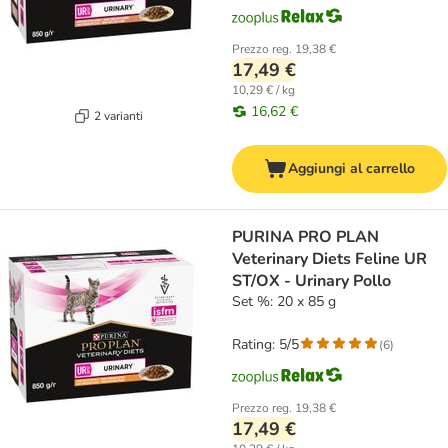
Prezzo reg.
19,38 €
17,49 €
10,29 € / kg
16,62 €
2 varianti
Aggiungi al carrello
PURINA PRO PLAN
Veterinary Diets Feline UR
ST/OX - Urinary Pollo
Set %: 20 x 85 g
Rating: 5/5
(
6
)
Prezzo reg.
19,38 €
17,49 €