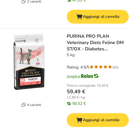
47,02 €
2 varianti
Aggiungi al carrello
PURINA PRO PLAN
Veterinary Diets Feline DM
ST/OX - Diabetes
Management
5 kg
Rating: 4.5/5
(
82
)
Prezzo consigliato
74,20 €
59,49 €
11,90 € / kg
56,52 €
4 varianti
Aggiungi al carrello