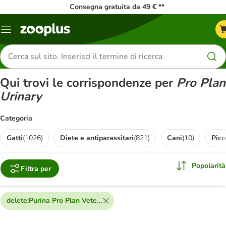
Consegna gratuita da 49 € **
Overview
catalogo
Cerca
prodotti
Qui trovi le corrispondenze per
Pro Plan
Urinary
Categoria
Gatti
(
1026
)
Diete e antiparassitari
(
821
)
Cani
(
10
)
Picc
Popolarità
Filtra per
delete
:
Purina Pro Plan Veterinary Diets