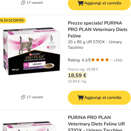
17 varianti
Aggiungi al carrello
% DI SCONTO!
Prezzo speciale! PURINA
PRO PLAN Veterinary Diets
Feline
20 x 85 g UR ST/OX - Urinary
Tacchino
Rating: 4.1/5
(
456
)
Prezzo reg.
19,58 €
18,59 €
10,94 € / kg
17 varianti
Aggiungi al carrello
PURINA PRO PLAN
Veterinary Diets Feline UR
ST/OX - Urinary Tacchino