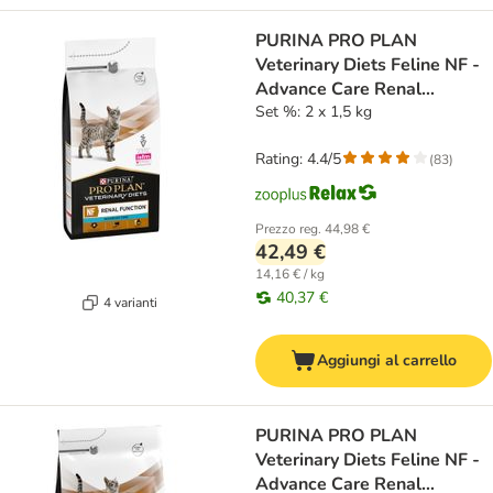
PURINA PRO PLAN
Veterinary Diets Feline NF -
Advance Care Renal
Function
Set %: 2 x 1,5 kg
Rating: 4.4/5
(
83
)
Prezzo reg.
44,98 €
42,49 €
14,16 € / kg
40,37 €
4 varianti
Aggiungi al carrello
PURINA PRO PLAN
Veterinary Diets Feline NF -
Advance Care Renal