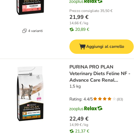
Prezzo consigliato
35,50 €
21,99 €
14,66 € / kg
20,89 €
4 varianti
Aggiungi al carrello
PURINA PRO PLAN
Veterinary Diets Feline NF -
Advance Care Renal
Function
1,5 kg
Rating: 4.4/5
(
83
)
22,49 €
14,99 € / kg
21,37 €