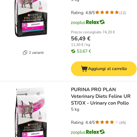
Rating: 4.8/5
(
12
)
Prezzo consigliato
74,20 €
56,49 €
11,30 € / kg
53,67 €
2 varianti
Aggiungi al carrello
PURINA PRO PLAN
Veterinary Diets Feline UR
ST/OX - Urinary con Pollo
5 kg
Rating: 4.4/5
(
45
)