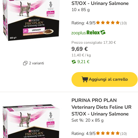
ST/OX - Urinary Salmone
10 x 85 g
Rating: 4.9/5
(
10
)
Prezzo consigliato
17,30 €
9,69 €
11,40 € / kg
9,21 €
2 varianti
Aggiungi al carrello
PURINA PRO PLAN
Veterinary Diets Feline UR
ST/OX - Urinary Salmone
Set %: 20 x 85 g
Rating: 4.9/5
(
10
)