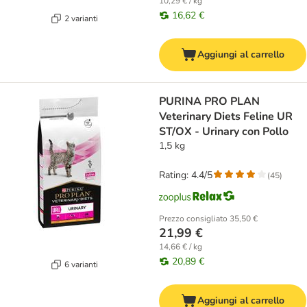
10,29 € / kg
16,62 €
2 varianti
Aggiungi al carrello
PURINA PRO PLAN
Veterinary Diets Feline UR
ST/OX - Urinary con Pollo
1,5 kg
Rating: 4.4/5
(
45
)
Prezzo consigliato
35,50 €
21,99 €
14,66 € / kg
20,89 €
6 varianti
Aggiungi al carrello