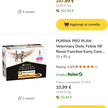
107,99 €
10,80 € / kg
102,59 €
6 varianti
Aggiungi al carrello
PURINA PRO PLAN
Veterinary Diets Feline NF
Renal Function Early Care
Pollo
10 x 85 g
Rating: 4.5/5
(
4
)
Prezzo consigliato
17,30 €
10,99 €
12,93 € / kg
10,44 €
2 varianti