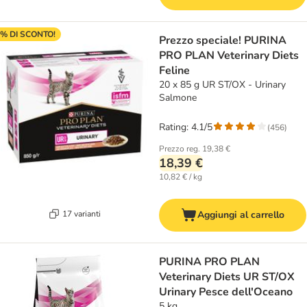
% DI SCONTO!
Prezzo speciale! PURINA
PRO PLAN Veterinary Diets
Feline
20 x 85 g UR ST/OX - Urinary
Salmone
Rating: 4.1/5
(
456
)
Prezzo reg.
19,38 €
18,39 €
10,82 € / kg
17 varianti
Aggiungi al carrello
PURINA PRO PLAN
Veterinary Diets UR ST/OX
Urinary Pesce dell'Oceano
5 kg