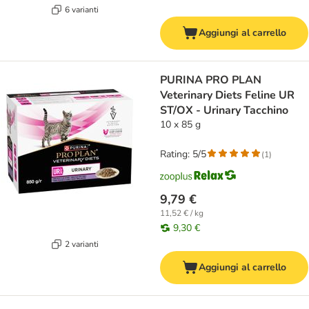
6 varianti
Aggiungi al carrello
PURINA PRO PLAN
Veterinary Diets Feline UR
ST/OX - Urinary Tacchino
10 x 85 g
Rating: 5/5
(
1
)
9,79 €
11,52 € / kg
9,30 €
2 varianti
Aggiungi al carrello