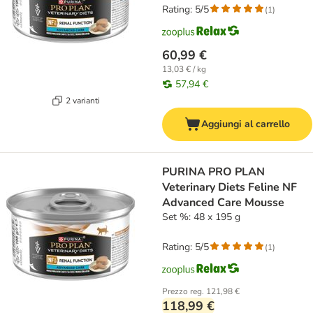
Rating: 5/5
(
1
)
60,99 €
13,03 € / kg
57,94 €
2 varianti
Aggiungi al carrello
PURINA PRO PLAN
Veterinary Diets Feline NF
Advanced Care Mousse
Set %: 48 x 195 g
Rating: 5/5
(
1
)
Prezzo reg.
121,98 €
118,99 €