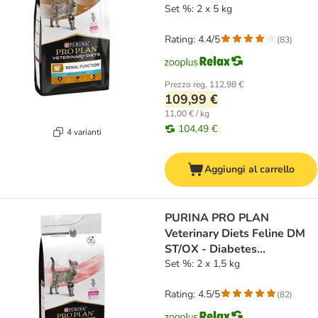
Function
Set %: 2 x 5 kg
Rating: 4.4/5
(
83
)
Prezzo reg.
112,98 €
109,99 €
11,00 € / kg
104,49 €
4 varianti
Aggiungi al carrello
PURINA PRO PLAN
Veterinary Diets Feline DM
ST/OX - Diabetes
Management
Set %: 2 x 1,5 kg
Rating: 4.5/5
(
82
)