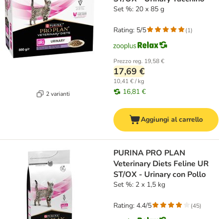
Set %: 20 x 85 g
Rating: 5/5
(
1
)
Prezzo reg.
19,58 €
17,69 €
10,41 € / kg
16,81 €
2 varianti
Aggiungi al carrello
PURINA PRO PLAN
Veterinary Diets Feline UR
ST/OX - Urinary con Pollo
Set %: 2 x 1,5 kg
Rating: 4.4/5
(
45
)