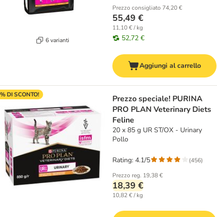
Prezzo consigliato
74,20 €
55,49 €
11,10 € / kg
52,72 €
6 varianti
Aggiungi al carrello
% DI SCONTO!
Prezzo speciale! PURINA
PRO PLAN Veterinary Diets
Feline
20 x 85 g UR ST/OX - Urinary
Pollo
Rating: 4.1/5
(
456
)
Prezzo reg.
19,38 €
18,39 €
10,82 € / kg