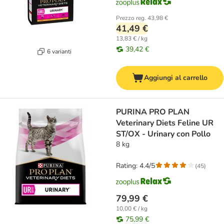
Prezzo reg.
43,98 €
41,49 €
13,83 € / kg
39,42 €
6 varianti
Aggiungi al carrello
PURINA PRO PLAN
Veterinary Diets Feline UR
ST/OX - Urinary con Pollo
8 kg
Rating: 4.4/5
(
45
)
79,99 €
10,00 € / kg
75,99 €