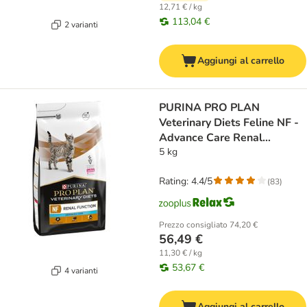
12,71 € / kg
113,04 €
2 varianti
Aggiungi al carrello
PURINA PRO PLAN
Veterinary Diets Feline NF -
Advance Care Renal
Function
5 kg
Rating: 4.4/5
(
83
)
Prezzo consigliato
74,20 €
56,49 €
11,30 € / kg
53,67 €
4 varianti
Aggiungi al carrello