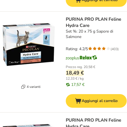
PURINA PRO PLAN Feline
Hydra Care
Set %: 20 x 75 g Sapore di
Salmone
Rating: 4.2/5
(
403
)
Prezzo reg.
20,58 €
18,49 €
12,33 € / kg
17,57 €
4 varianti
Aggiungi al carrello
PURINA PRO PLAN Feline
Hydra Care