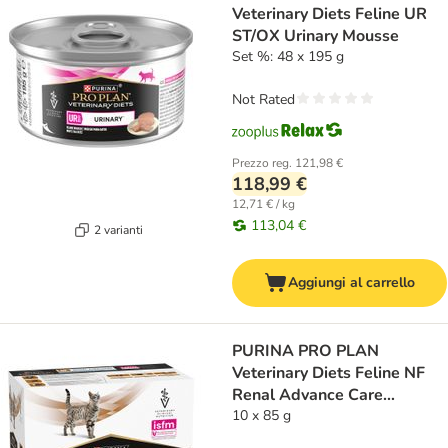
Veterinary Diets Feline UR
ST/OX Urinary Mousse
Set %: 48 x 195 g
Not Rated
Prezzo reg.
121,98 €
118,99 €
12,71 € / kg
113,04 €
2 varianti
Aggiungi al carrello
PURINA PRO PLAN
Veterinary Diets Feline NF
Renal Advance Care
Salmone
10 x 85 g