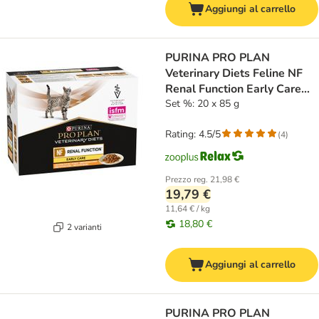
Aggiungi al carrello
PURINA PRO PLAN
Veterinary Diets Feline NF
Renal Function Early Care
Pollo
Set %: 20 x 85 g
Rating: 4.5/5
(
4
)
Prezzo reg.
21,98 €
19,79 €
11,64 € / kg
18,80 €
2 varianti
Aggiungi al carrello
PURINA PRO PLAN