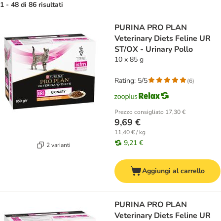
1 - 48 di 86 risultati
product items have been changed
PURINA PRO PLAN
Veterinary Diets Feline UR
ST/OX - Urinary Pollo
10 x 85 g
Rating: 5/5
(
6
)
Prezzo consigliato
17,30 €
9,69 €
11,40 € / kg
9,21 €
2 varianti
Aggiungi al carrello
PURINA PRO PLAN
Veterinary Diets Feline UR