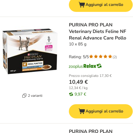
Aggiungi al carrello
PURINA PRO PLAN
Veterinary Diets Feline NF
Renal Advance Care Pollo
10 x 85 g
Rating: 5/5
(
2
)
Prezzo consigliato
17,30 €
10,49 €
12,34 € / kg
9,97 €
2 varianti
Aggiungi al carrello
PURINA PRO PLAN