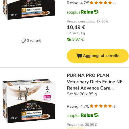
Rating: 4.7/5
(
6
)
Prezzo consigliato
17,30 €
10,49 €
12,34 € / kg
9,97 €
2 varianti
Aggiungi al carrello
PURINA PRO PLAN
Veterinary Diets Feline NF
Renal Advance Care
Salmone
Set %: 20 x 85 g
Rating: 4.7/5
(
6
)
Prezzo reg.
20,98 €