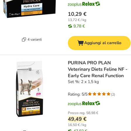
10,29 €
13,72 € / kg
9,78 €
4 varianti
Aggiungi al carrello
PURINA PRO PLAN
Veterinary Diets Feline NF -
Early Care Renal Function
Set %: 2 x 1,5 kg
Rating: 5/5
(
2
)
Prezzo reg.
58,98 €
49,49 €
16,50 € / kg