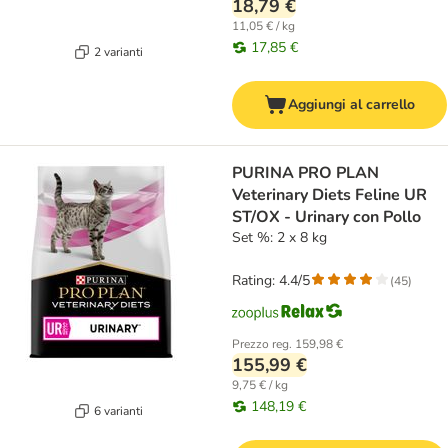
18,79 €
11,05 € / kg
17,85 €
2 varianti
Aggiungi al carrello
PURINA PRO PLAN
Veterinary Diets Feline UR
ST/OX - Urinary con Pollo
Set %: 2 x 8 kg
Rating: 4.4/5
(
45
)
Prezzo reg.
159,98 €
155,99 €
9,75 € / kg
148,19 €
6 varianti