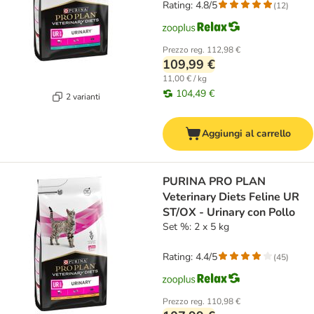
Rating: 4.8/5
(
12
)
Prezzo reg.
112,98 €
109,99 €
11,00 € / kg
104,49 €
2 varianti
Aggiungi al carrello
PURINA PRO PLAN
Veterinary Diets Feline UR
ST/OX - Urinary con Pollo
Set %: 2 x 5 kg
Rating: 4.4/5
(
45
)
Prezzo reg.
110,98 €