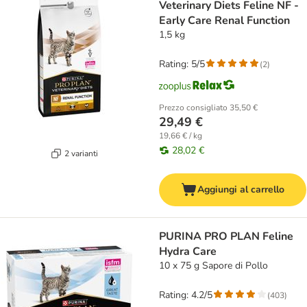
Veterinary Diets Feline NF -
Early Care Renal Function
1,5 kg
Rating: 5/5
(
2
)
Prezzo consigliato
35,50 €
29,49 €
19,66 € / kg
28,02 €
2 varianti
Aggiungi al carrello
PURINA PRO PLAN Feline
Hydra Care
10 x 75 g Sapore di Pollo
Rating: 4.2/5
(
403
)