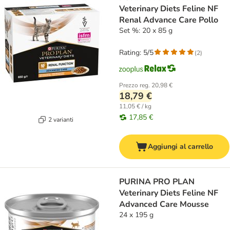
Veterinary Diets Feline NF
Renal Advance Care Pollo
Set %: 20 x 85 g
Rating: 5/5
(
2
)
Prezzo reg.
20,98 €
18,79 €
11,05 € / kg
17,85 €
2 varianti
Aggiungi al carrello
PURINA PRO PLAN
Veterinary Diets Feline NF
Advanced Care Mousse
24 x 195 g