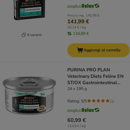
Prezzo reg.
145,98 €
141,99 €
10,14 € / kg
134,89 €
6 varianti
Aggiungi al carrello
PURINA PRO PLAN
Veterinary Diets Feline EN
ST/OX Gastrointestinal
Mousse
24 x 195 g
Rating: 5/5
(
1
)
60,99 €
13,03 € / kg