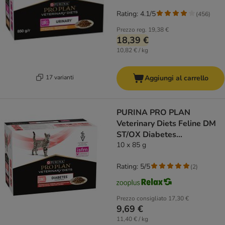
Rating: 4.1/5
(
456
)
Prezzo reg.
19,38 €
18,39 €
10,82 € / kg
17 varianti
Aggiungi al carrello
PURINA PRO PLAN
Veterinary Diets Feline DM
ST/OX Diabetes
Management Manzo
10 x 85 g
Rating: 5/5
(
2
)
Prezzo consigliato
17,30 €
9,69 €
11,40 € / kg