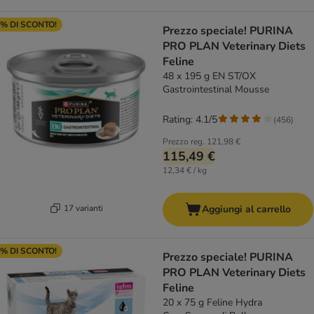
% DI SCONTO!
Prezzo speciale! PURINA
PRO PLAN Veterinary Diets
Feline
48 x 195 g EN ST/OX
Gastrointestinal Mousse
Rating: 4.1/5
(
456
)
Prezzo reg.
121,98 €
115,49 €
12,34 € / kg
17 varianti
Aggiungi al carrello
% DI SCONTO!
Prezzo speciale! PURINA
PRO PLAN Veterinary Diets
Feline
20 x 75 g Feline Hydra