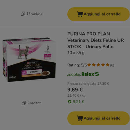
17 varianti
Aggiungi al carrello
PURINA PRO PLAN
Veterinary Diets Feline UR
ST/OX - Urinary Pollo
10 x 85 g
Rating: 5/5
(
6
)
Prezzo consigliato
17,30 €
9,69 €
11,40 € / kg
9,21 €
2 varianti
Aggiungi al carrello