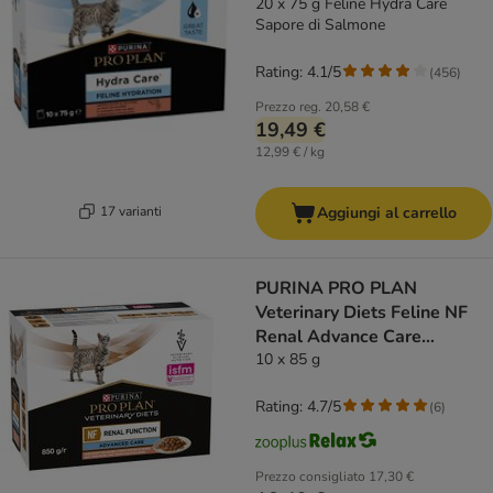
20 x 75 g Feline Hydra Care
Sapore di Salmone
Rating: 4.1/5
(
456
)
Prezzo reg.
20,58 €
19,49 €
12,99 € / kg
17 varianti
Aggiungi al carrello
PURINA PRO PLAN
Veterinary Diets Feline NF
Renal Advance Care
Salmone
10 x 85 g
Rating: 4.7/5
(
6
)
Prezzo consigliato
17,30 €