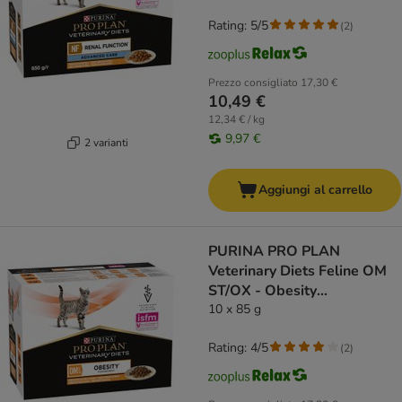
Rating: 5/5
(
2
)
Prezzo consigliato
17,30 €
10,49 €
12,34 € / kg
9,97 €
2 varianti
Aggiungi al carrello
PURINA PRO PLAN
Veterinary Diets Feline OM
ST/OX - Obesity
Management Pollo
10 x 85 g
Rating: 4/5
(
2
)