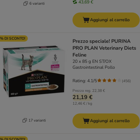
43,69 €
6 varianti
Aggiungi al carrello
% DI SCONTO!
Prezzo speciale! PURINA
PRO PLAN Veterinary Diets
Feline
20 x 85 g EN ST/OX
Gastrointestinal Pollo
Rating: 4.1/5
(
456
)
Prezzo reg.
22,38 €
21,19 €
12,46 € / kg
17 varianti
Aggiungi al carrello
% DI SCONTO!