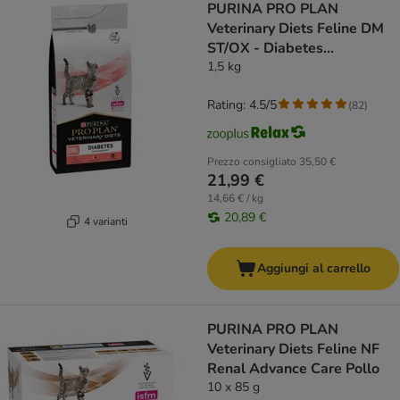
PURINA PRO PLAN
Veterinary Diets Feline DM
ST/OX - Diabetes
Management
1,5 kg
Rating: 4.5/5
(
82
)
Prezzo consigliato
35,50 €
21,99 €
14,66 € / kg
20,89 €
4 varianti
Aggiungi al carrello
PURINA PRO PLAN
Veterinary Diets Feline NF
Renal Advance Care Pollo
10 x 85 g