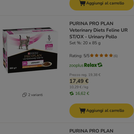
Aggiungi al carrello
PURINA PRO PLAN
Veterinary Diets Feline UR
ST/OX - Urinary Pollo
Set %: 20 x 85 g
Rating: 5/5
(
6
)
Prezzo reg.
19,38 €
17,49 €
10,29 € / kg
16,62 €
2 varianti
Aggiungi al carrello
PURINA PRO PLAN