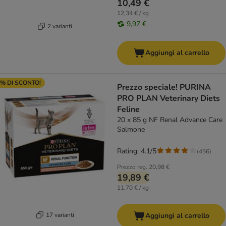
10,49 €
12,34 € / kg
9,97 €
2 varianti
Aggiungi al carrello
% DI SCONTO!
Prezzo speciale! PURINA
PRO PLAN Veterinary Diets
Feline
20 x 85 g NF Renal Advance Care
Salmone
Rating: 4.1/5
(
456
)
Prezzo reg.
20,98 €
19,89 €
11,70 € / kg
17 varianti
Aggiungi al carrello