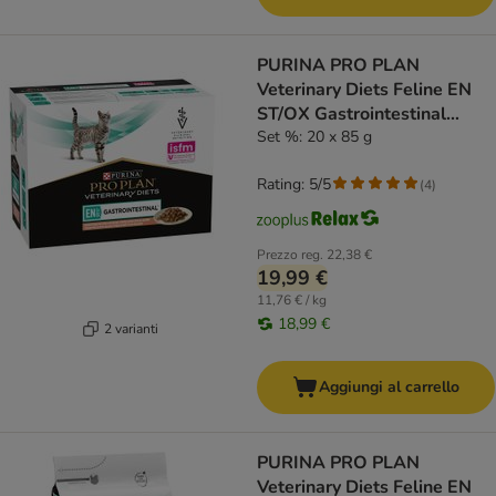
PURINA PRO PLAN
Veterinary Diets Feline EN
ST/OX Gastrointestinal
Salmone
Set %: 20 x 85 g
Rating: 5/5
(
4
)
Prezzo reg.
22,38 €
19,99 €
11,76 € / kg
18,99 €
2 varianti
Aggiungi al carrello
PURINA PRO PLAN
Veterinary Diets Feline EN