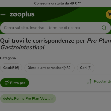
Consegna gratuita da 49 € **
Overview
catalogo
Cerca
prodotti
Qui trovi le corrispondenze per
Pro Plan
Gastrointestinal
Categoria
Gatti
(
546
)
Diete e antiparassitari
(
432
)
Cani
(
7
)
Popolarità
Filtra per
delete
:
Purina Pro Plan Veterinary Diets