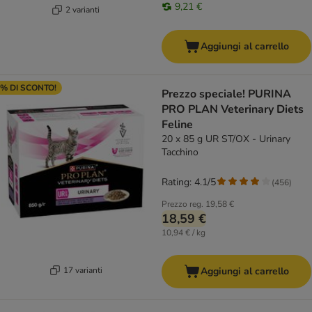
9,21 €
2 varianti
Aggiungi al carrello
% DI SCONTO!
Prezzo speciale! PURINA
PRO PLAN Veterinary Diets
Feline
20 x 85 g UR ST/OX - Urinary
Tacchino
Rating: 4.1/5
(
456
)
Prezzo reg.
19,58 €
18,59 €
10,94 € / kg
17 varianti
Aggiungi al carrello