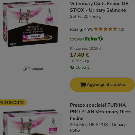
Veterinary Diets Feline UR
ST/OX - Urinary Salmone
Set %: 20 x 85 g
Rating: 4.9/5
(
10
)
Prezzo reg.
19,38 €
17,49 €
10,29 € / kg
16,62 €
2 varianti
Aggiungi al carrello
% DI SCONTO!
Prezzo speciale! PURINA
PRO PLAN Veterinary Diets
Feline
20 x 85 g UR ST/OX - Urinary
Pollo