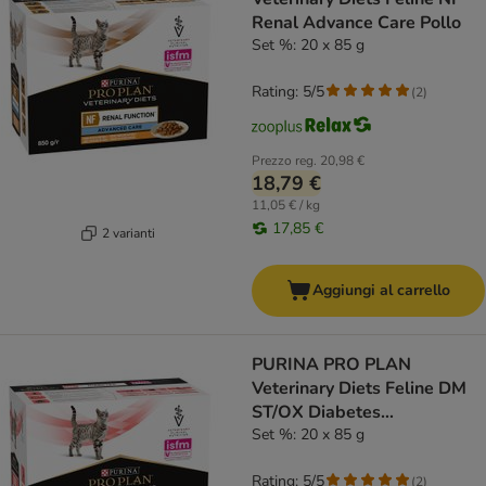
Renal Advance Care Pollo
Set %: 20 x 85 g
Rating: 5/5
(
2
)
Prezzo reg.
20,98 €
18,79 €
11,05 € / kg
17,85 €
2 varianti
Aggiungi al carrello
PURINA PRO PLAN
Veterinary Diets Feline DM
ST/OX Diabetes
Management Manzo
Set %: 20 x 85 g
Rating: 5/5
(
2
)