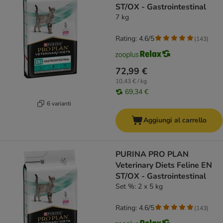
ST/OX - Gastrointestinal
7 kg
Rating: 4.6/5
(
143
)
72,99 €
10,43 € / kg
69,34 €
6 varianti
Aggiungi al carrello
PURINA PRO PLAN
Veterinary Diets Feline EN
ST/OX - Gastrointestinal
Set %: 2 x 5 kg
Rating: 4.6/5
(
143
)