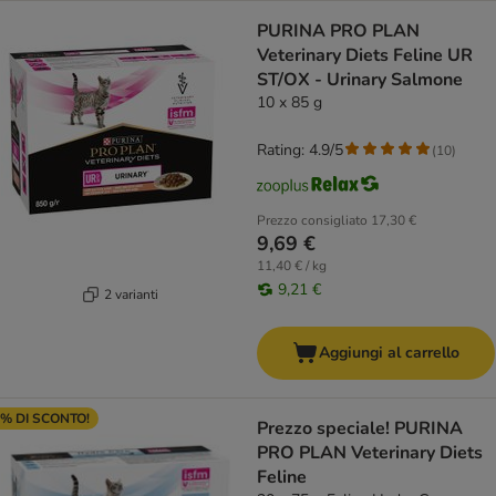
PURINA PRO PLAN
Veterinary Diets Feline UR
ST/OX - Urinary Salmone
10 x 85 g
Rating: 4.9/5
(
10
)
Prezzo consigliato
17,30 €
9,69 €
11,40 € / kg
9,21 €
2 varianti
Aggiungi al carrello
% DI SCONTO!
Prezzo speciale! PURINA
PRO PLAN Veterinary Diets
Feline