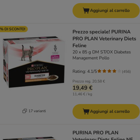
Aggiungi al carrello
% DI SCONTO!
Prezzo speciale! PURINA
PRO PLAN Veterinary Diets
Feline
20 x 85 g DM ST/OX Diabetes
Management Pollo
Rating: 4.1/5
(
456
)
Prezzo reg.
20,58 €
19,49 €
11,46 € / kg
17 varianti
Aggiungi al carrello
PURINA PRO PLAN
Veterinary Diets Feline NF