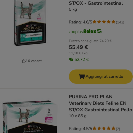
ST/OX - Gastrointestinal
5 kg
Rating: 4.6/5
(
143
)
Prezzo consigliato
74,20 €
55,49 €
11,10 € / kg
52,72 €
6 varianti
Aggiungi al carrello
PURINA PRO PLAN
Veterinary Diets Feline EN
ST/OX Gastrointestinal Pollo
10 x 85 g
Rating: 4.5/5
(
2
)