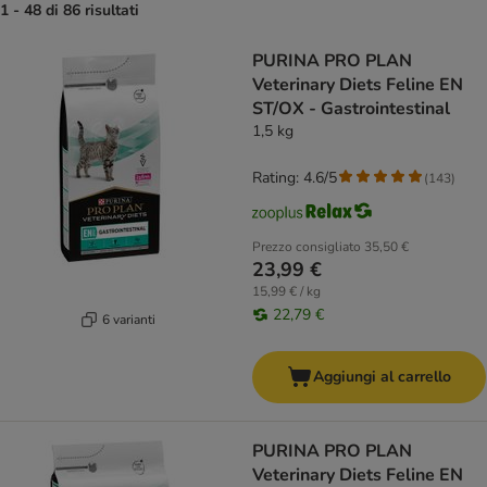
1 - 48 di 86 risultati
product items have been changed
PURINA PRO PLAN
Veterinary Diets Feline EN
ST/OX - Gastrointestinal
1,5 kg
Rating: 4.6/5
(
143
)
Prezzo consigliato
35,50 €
23,99 €
15,99 € / kg
22,79 €
6 varianti
Aggiungi al carrello
PURINA PRO PLAN
Veterinary Diets Feline EN