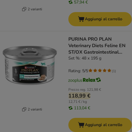
57,94 €
2 varianti
Aggiungi al carrello
PURINA PRO PLAN
Veterinary Diets Feline EN
ST/OX Gastrointestinal
Mousse
Set %: 48 x 195 g
Rating: 5/5
(
1
)
Prezzo reg.
121,98 €
118,99 €
12,71 € / kg
113,04 €
2 varianti
Aggiungi al carrello