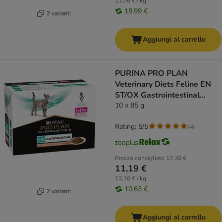
11,76 € / kg
18,99 €
2 varianti
Aggiungi al carrello
PURINA PRO PLAN
Veterinary Diets Feline EN
ST/OX Gastrointestinal
Salmone
10 x 85 g
Rating: 5/5
(
4
)
Prezzo consigliato
17,30 €
11,19 €
13,16 € / kg
10,63 €
2 varianti
Aggiungi al carrello