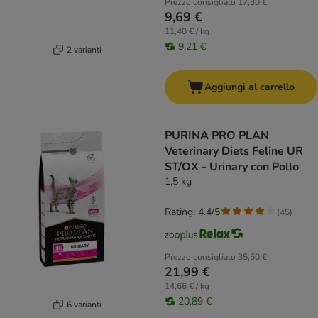
Prezzo consigliato
17,30 €
9,69 €
11,40 € / kg
9,21 €
2 varianti
Aggiungi al carrello
PURINA PRO PLAN
Veterinary Diets Feline UR
ST/OX - Urinary con Pollo
1,5 kg
Rating: 4.4/5
(
45
)
Prezzo consigliato
35,50 €
21,99 €
14,66 € / kg
20,89 €
6 varianti