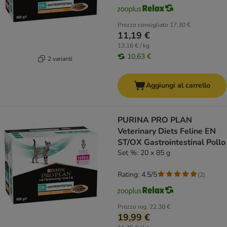
Prezzo consigliato
17,30 €
11,19 €
13,16 € / kg
10,63 €
2 varianti
Aggiungi al carrello
PURINA PRO PLAN
Veterinary Diets Feline EN
ST/OX Gastrointestinal Pollo
Set %: 20 x 85 g
Rating: 4.5/5
(
2
)
Prezzo reg.
22,38 €
19,99 €