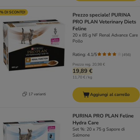
% DI SCONTO!
Prezzo speciale! PURINA
PRO PLAN Veterinary Diets
Feline
20 x 85 g NF Renal Advance Care
Pollo
Rating: 4.1/5
(
456
)
Prezzo reg.
20,98 €
19,89 €
11,70 € / kg
17 varianti
Aggiungi al carrello
PURINA PRO PLAN Feline
Hydra Care
Set %: 20 x 75 g Sapore di
Salmone