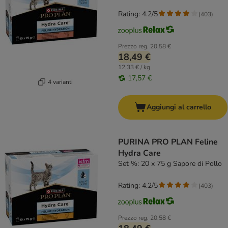
Rating: 4.2/5
(
403
)
Prezzo reg.
20,58 €
18,49 €
12,33 € / kg
17,57 €
4 varianti
Aggiungi al carrello
PURINA PRO PLAN Feline
Hydra Care
Set %: 20 x 75 g Sapore di Pollo
Rating: 4.2/5
(
403
)
Prezzo reg.
20,58 €