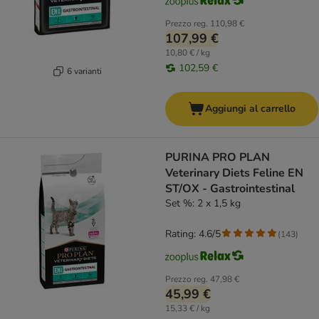
Prezzo reg.
110,98 €
107,99 €
10,80 € / kg
102,59 €
6 varianti
Aggiungi al carrello
PURINA PRO PLAN
Veterinary Diets Feline EN
ST/OX - Gastrointestinal
Set %: 2 x 1,5 kg
Rating: 4.6/5
(
143
)
Prezzo reg.
47,98 €
45,99 €
15,33 € / kg