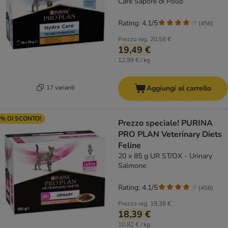
Care Sapore di Pollo
Rating: 4.1/5
(
456
)
Prezzo reg.
20,58 €
19,49 €
12,99 € / kg
17 varianti
Aggiungi al carrello
% DI SCONTO!
Prezzo speciale! PURINA
PRO PLAN Veterinary Diets
Feline
20 x 85 g UR ST/OX - Urinary
Salmone
Rating: 4.1/5
(
456
)
Prezzo reg.
19,38 €
18,39 €
10,82 € / kg