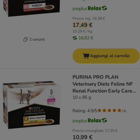
Prezzo reg.
19,38 €
17,49 €
10,29 € / kg
16,62 €
2 varianti
Aggiungi al carrello
PURINA PRO PLAN
Veterinary Diets Feline NF
Renal Function Early Care
Pollo
10 x 85 g
Rating: 4.5/5
(
4
)
Prezzo consigliato
17,30 €
10,99 €