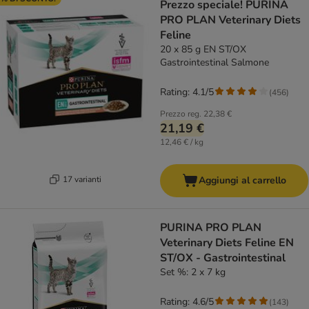
Prezzo speciale! PURINA
PRO PLAN Veterinary Diets
Feline
20 x 85 g EN ST/OX
Gastrointestinal Salmone
Rating: 4.1/5
(
456
)
Prezzo reg.
22,38 €
21,19 €
12,46 € / kg
17 varianti
Aggiungi al carrello
PURINA PRO PLAN
Veterinary Diets Feline EN
ST/OX - Gastrointestinal
Set %: 2 x 7 kg
Rating: 4.6/5
(
143
)