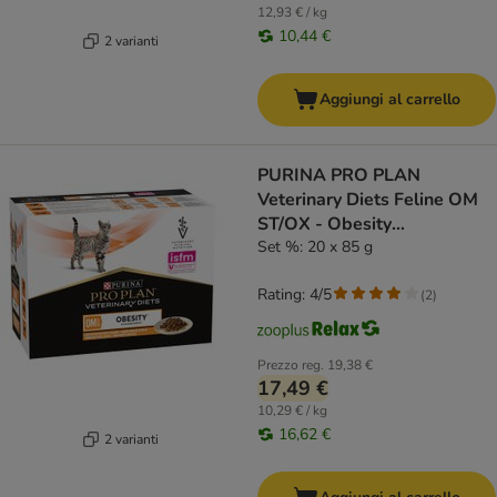
12,93 € / kg
10,44 €
2 varianti
Aggiungi al carrello
PURINA PRO PLAN
Veterinary Diets Feline OM
ST/OX - Obesity
Management Pollo
Set %: 20 x 85 g
Rating: 4/5
(
2
)
Prezzo reg.
19,38 €
17,49 €
10,29 € / kg
16,62 €
2 varianti