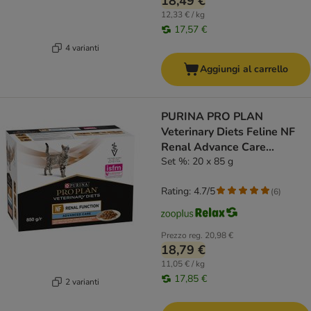
18,49 €
12,33 € / kg
17,57 €
4 varianti
Aggiungi al carrello
PURINA PRO PLAN
Veterinary Diets Feline NF
Renal Advance Care
Salmone
Set %: 20 x 85 g
Rating: 4.7/5
(
6
)
Prezzo reg.
20,98 €
18,79 €
11,05 € / kg
17,85 €
2 varianti