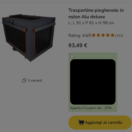
Trasportino pieghevole in
nylon Alu deluxe
L: L 91 x P 61 x H 58 cm
Rating: 4.6/5
(
364
)
93,49 €
3 varianti
Applica Coupon del -20%
Aggiungi al carrello