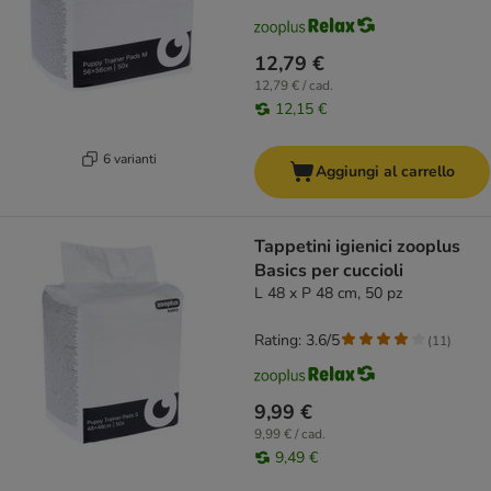
12,79 €
12,79 € / cad.
12,15 €
6 varianti
Aggiungi al carrello
Tappetini igienici zooplus
Basics per cuccioli
L 48 x P 48 cm, 50 pz
Rating: 3.6/5
(
11
)
9,99 €
9,99 € / cad.
9,49 €