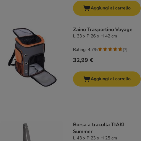
Aggiungi al carrello
Zaino Trasportino Voyage
L 33 x P 26 x H 42 cm
Rating: 4.7/5
(
7
)
32,99 €
Aggiungi al carrello
Borsa a tracolla TIAKI
Summer
L 43 x P 23 x H 25 cm