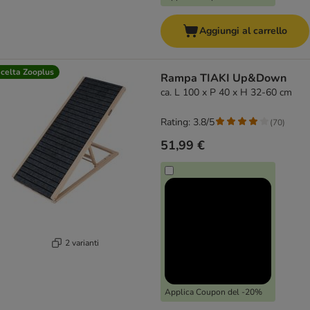
Aggiungi al carrello
celta Zooplus
Rampa TIAKI Up&Down
ca. L 100 x P 40 x H 32-60 cm
Rating: 3.8/5
(
70
)
51,99 €
2 varianti
Applica Coupon del -20%