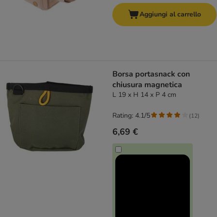
Aggiungi al carrello
Borsa portasnack con
chiusura magnetica
L 19 x H 14 x P 4 cm
Rating: 4.1/5
(
12
)
6,69 €