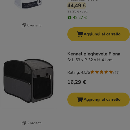
44,49 €
22,25 € / cad.
42,27 €
6 varianti
Aggiungi al carrello
Kennel pieghevole Fiona
S: L 53 x P 32 x H 41 cm
Rating: 4.5/5
(
42
)
16,29 €
Aggiungi al carrello
2 varianti