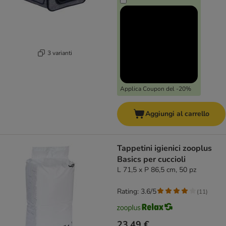
3 varianti
Applica Coupon del -20%
Aggiungi al carrello
Tappetini igienici zooplus
Basics per cuccioli
L 71,5 x P 86,5 cm, 50 pz
Rating: 3.6/5
(
11
)
23,49 €