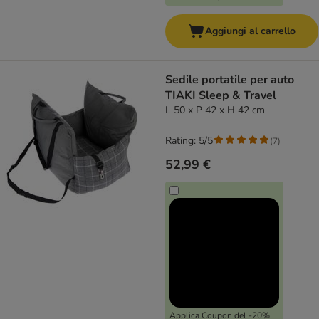
Aggiungi al carrello
Sedile portatile per auto
TIAKI Sleep & Travel
L 50 x P 42 x H 42 cm
Rating: 5/5
(
7
)
52,99 €
Applica Coupon del -20%