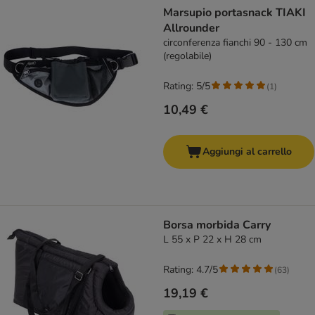
Marsupio portasnack TIAKI
Allrounder
circonferenza fianchi 90 - 130 cm
(regolabile)
Rating: 5/5
(
1
)
10,49 €
Aggiungi al carrello
Borsa morbida Carry
L 55 x P 22 x H 28 cm
Rating: 4.7/5
(
63
)
19,19 €