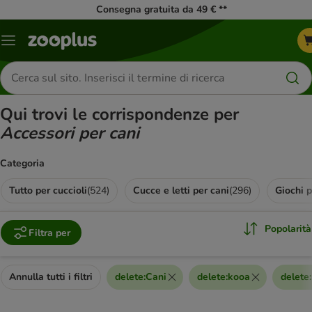
Consegna gratuita da 49 € **
Overview
catalogo
Cerca
prodotti
Qui trovi le corrispondenze per
Accessori per cani
Categoria
Tutto per cuccioli
(
524
)
Cucce e letti per cani
(
296
)
Giochi p
Popolarità
Filtra per
Annulla tutti i filtri
delete
:
Cani
delete
:
kooa
delete
: