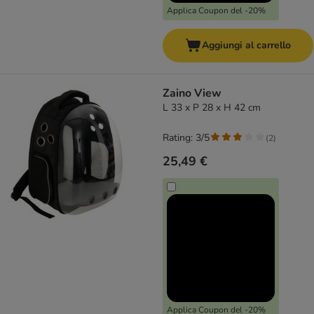
Applica Coupon del -20%
Aggiungi al carrello
Zaino View
L 33 x P 28 x H 42 cm
Rating: 3/5
(
2
)
25,49 €
Applica Coupon del -20%