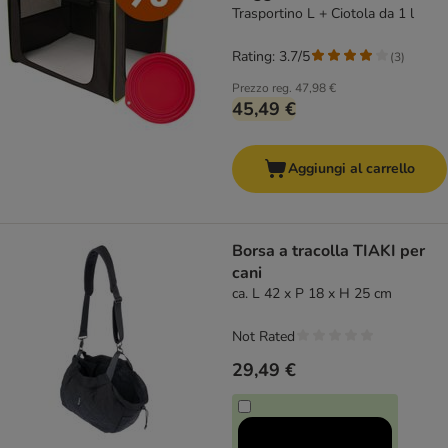
Trasportino L + Ciotola da 1 l
Rating: 3.7/5
(
3
)
Prezzo reg.
47,98 €
45,49 €
Aggiungi al carrello
Borsa a tracolla TIAKI per
cani
ca. L 42 x P 18 x H 25 cm
Not Rated
29,49 €