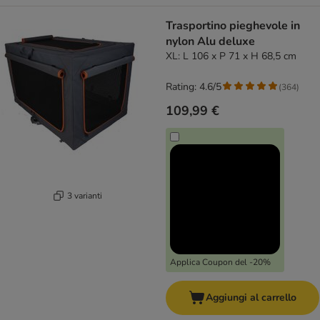
Trasportino pieghevole in
nylon Alu deluxe
XL: L 106 x P 71 x H 68,5 cm
Rating: 4.6/5
(
364
)
109,99 €
3 varianti
Applica Coupon del -20%
Aggiungi al carrello