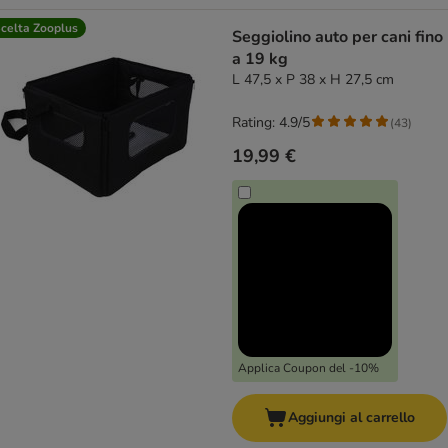
celta Zooplus
Seggiolino auto per cani fino
a 19 kg
L 47,5 x P 38 x H 27,5 cm
Rating: 4.9/5
(
43
)
19,99 €
Applica Coupon del -10%
Aggiungi al carrello