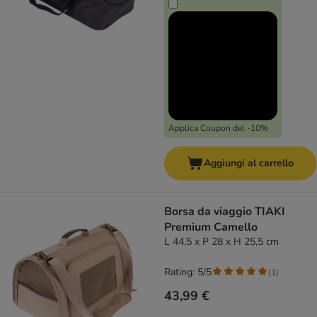
Applica Coupon del -10%
Aggiungi al carrello
Borsa da viaggio TIAKI
Premium Camello
L 44,5 x P 28 x H 25,5 cm
Rating: 5/5
(
1
)
43,99 €