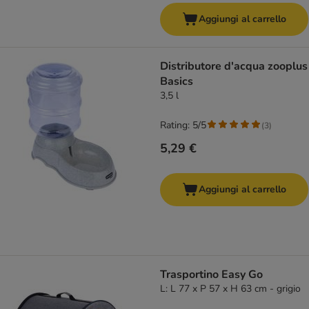
Aggiungi al carrello
Distributore d'acqua zooplus
Basics
3,5 l
Rating: 5/5
(
3
)
5,29 €
Aggiungi al carrello
Trasportino Easy Go
L: L 77 x P 57 x H 63 cm - grigio