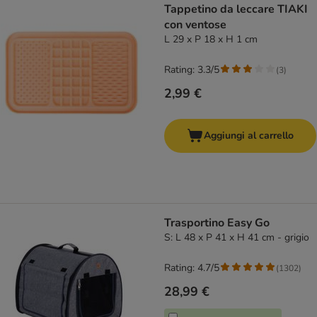
Tappetino da leccare TIAKI
con ventose
L 29 x P 18 x H 1 cm
Rating: 3.3/5
(
3
)
2,99 €
Aggiungi al carrello
Trasportino Easy Go
S: L 48 x P 41 x H 41 cm - grigio
Rating: 4.7/5
(
1302
)
28,99 €