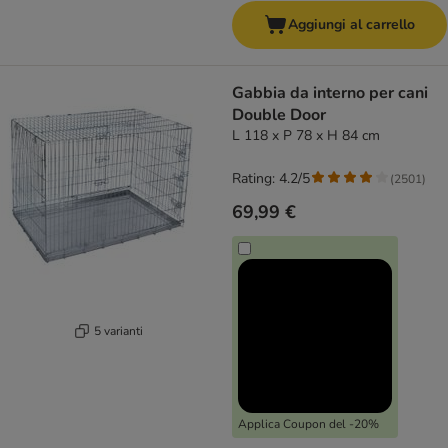
Aggiungi al carrello
Gabbia da interno per cani
Double Door
L 118 x P 78 x H 84 cm
Rating: 4.2/5
(
2501
)
69,99 €
5 varianti
Applica Coupon del -20%