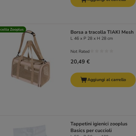
celta Zooplus
Borsa a tracolla TIAKI Mesh
L 46 x P 28 x H 28 cm
Not Rated
20,49 €
Aggiungi al carrello
Tappetini igienici zooplus
Basics per cuccioli