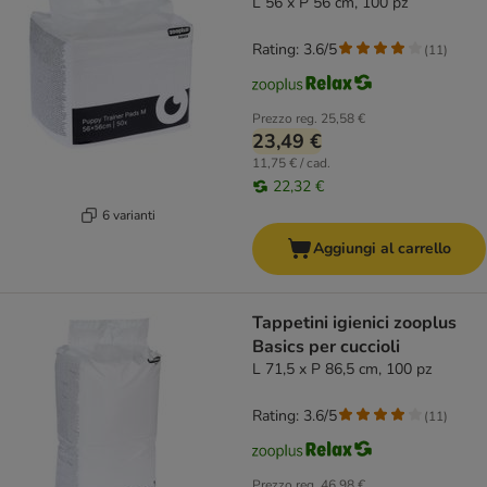
L 56 x P 56 cm, 100 pz
Rating: 3.6/5
(
11
)
Prezzo reg.
25,58 €
23,49 €
11,75 € / cad.
22,32 €
6 varianti
Aggiungi al carrello
Tappetini igienici zooplus
Basics per cuccioli
L 71,5 x P 86,5 cm, 100 pz
Rating: 3.6/5
(
11
)
Prezzo reg.
46,98 €