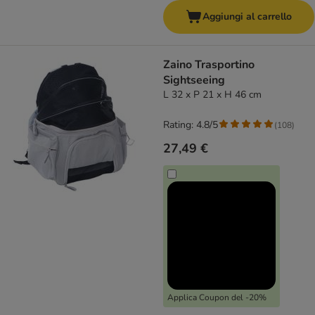
Aggiungi al carrello
Zaino Trasportino
Sightseeing
L 32 x P 21 x H 46 cm
Rating: 4.8/5
(
108
)
27,49 €
Applica Coupon del -20%