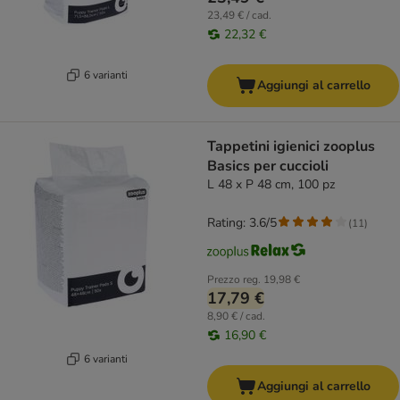
23,49 € / cad.
22,32 €
6 varianti
Aggiungi al carrello
Tappetini igienici zooplus
Basics per cuccioli
L 48 x P 48 cm, 100 pz
Rating: 3.6/5
(
11
)
Prezzo reg.
19,98 €
17,79 €
8,90 € / cad.
16,90 €
6 varianti
Aggiungi al carrello