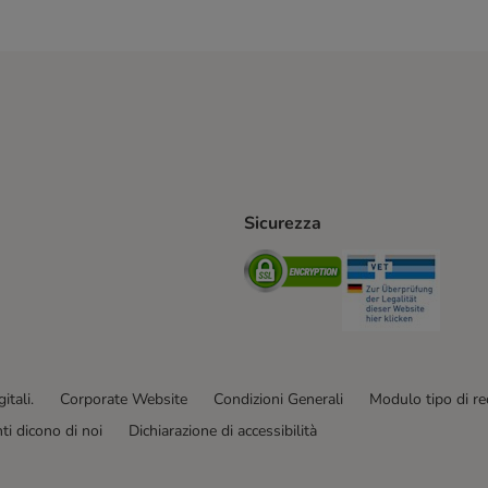
Sicurezza
iane. Shipping Method
Post. Shipping Method
Security
Securit
od
ent Method
itali.
Corporate Website
Condizioni Generali
Modulo tipo di r
enti dicono di noi
Dichiarazione di accessibilità