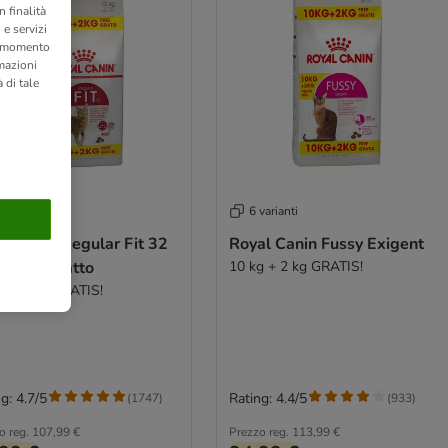
 finalità
 e servizi
si momento
rmazioni
 di tale
varianti
6 varianti
l Canin Regular Fit 32
Royal Canin Fussy Exigent
cchette gatto
10 kg + 2 kg GRATIS!
g + 2 kg GRATIS!
g: 4.7/5
Rating: 4.4/5
(
1747
)
(
933
)
o reg.
107,99 €
Prezzo reg.
113,99 €