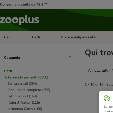
Consegna gratuita da 49 € **
Cani
Gatti
Diete e antiparassitari
Apri Menu Categoria: Cani
Apri Menu Categoria: Gatti
Qui tro
Categoria
Annulla tutti i fi
Gatti
Cibo umido per gatti
(
1350
)
Senza cereali
(
394
)
1 - 10 di 10 risult
Cibo umido completo
(
255
)
catz finefood
(
164
)
product items ha
Natural Trainer
(
115
)
Sul no
animonda Carny
(
109
)
cookies