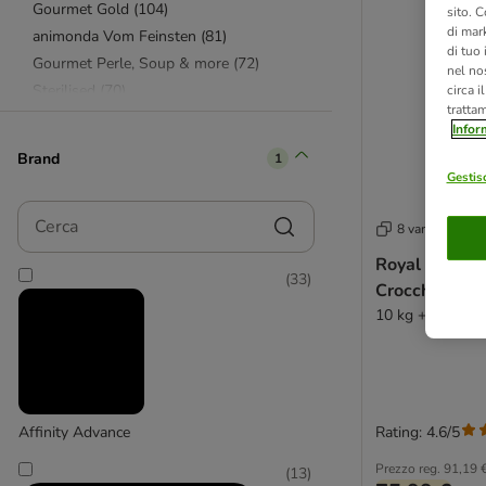
Gourmet Gold
(
104
)
sito. C
di mark
animonda Vom Feinsten
(
81
)
di tuo
Gourmet Perle, Soup & more
(
72
)
nel nos
Sterilised
(
70
)
circa i
tratta
Sheba
(
63
)
Infor
Almo Nature
(
61
)
Brand
1
Almo Nature
(
61
)
Gestisc
Kitten
(
61
)
Cerca
PURINA ONE
(
56
)
8 varianti
Whiskas
(
54
)
Royal Canin S
(
33
)
Perfect Fit
(
47
)
Crocchette ga
IAMS
(
41
)
10 kg + 2 kg GR
Lucky Lou
(
41
)
Senior
(
41
)
animonda Integra Protect
(
39
)
Sensitive/Gastro/Ipoallergenici
(
37
)
Rating: 4.6/5
Affinity Advance
Cosma
(
34
)
Prezzo reg.
91,19 
Concept for Life
(
33
)
(
13
)