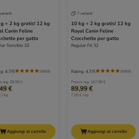
varianti
7 varianti
g + 2 kg gratis! 12 kg
10 kg + 2 kg gratis! 12 kg
l Canin Feline
Royal Canin Feline
chette per gatto
Crocchette per gatto
lar Sensible 33
Regular Fit 32
g: 4.7/5
Rating: 4.7/5
(
8969
)
(
8969
)
o reg.
98,99 €
Prezzo reg.
107,99 €
49 €
89,99 €
 / kg
7,50 € / kg
Aggiungi al carrello
Aggiungi al carrello