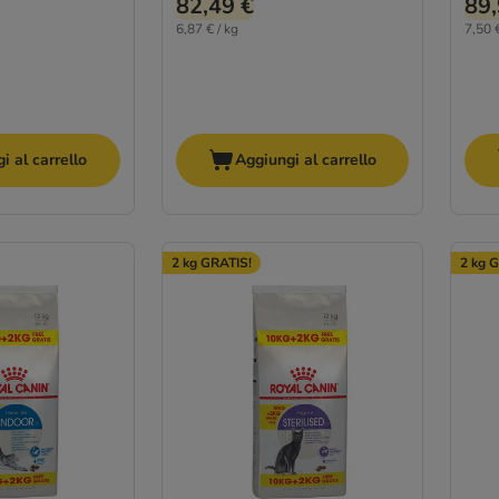
82,49 €
89,
6,87 € / kg
7,50 €
i al carrello
Aggiungi al carrello
2 kg GRATIS!
2 kg 