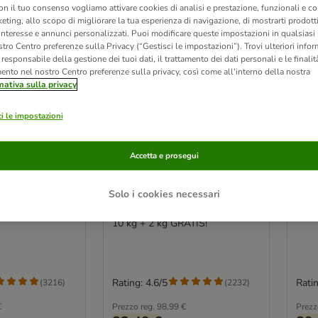
on il tuo consenso vogliamo attivare cookies di analisi e prestazione, funzionali e con
eting, allo scopo di migliorare la tua esperienza di navigazione, di mostrarti prodotti
 interesse e annunci personalizzati. Puoi modificare queste impostazioni in qualsia
tro Centro preferenze sulla Privacy (“Gestisci le impostazioni”). Trovi ulteriori info
l responsabile della gestione dei tuoi dati, il trattamento dei dati personali e le finalità
mento nel nostro Centro preferenze sulla privacy, così come all’interno della nostra
mativa sulla privacy
i le impostazioni
7 varianti
6 
Accetta e prosegui
terilised 37
Royal Canin Regular
Roya
tto
Sensible 33 Crocchette per
Cro
Solo i cookies necessari
ATIS!
gatti
10 k
10 kg + 2 kg GRATIS!
Rating: 4.6/5
Ratin
(
3216
)
(
2232
)
€
Prezzo reg.
98,99 €
Prezz