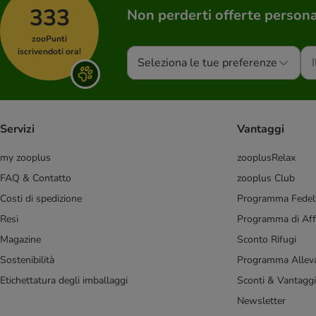
333
PURINA Cat Chow
(
20
)
Non perderti offerte persona
Perfect Fit
(
18
)
zooPunti
animonda
(
15
)
iscrivendoti ora!
Seleziona le tue preferenze
Eukanuba
(
15
)
Purizon
(
14
)
Royal Canin
(
14
)
Royal Canin Feline
(
14
)
Servizi
Vantaggi
Sensitive/Gastro/Ipoallergenici
(
13
)
Crocchette pressate a freddo
(
12
)
my zooplus
zooplusRelax
Libra
(
10
)
FAQ & Contatto
zooplus Club
Feringa
(
9
)
Costi di spedizione
Programma Fedel
Royal Canin Razze
(
9
)
Resi
Programma di Affi
Renal/Urinary
(
8
)
Magazine
Sconto Rifugi
Concept for Life
(
7
)
Nature's Variety
(
7
)
Sostenibilità
Programma Alleva
Crave
(
6
)
Etichettatura degli imballaggi
Sconti & Vantaggi
Bozita
(
5
)
Newsletter
Natural Trainer
(
5
)