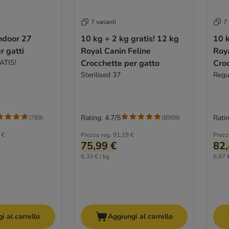
7 varianti
7 
ndoor 27
10 kg + 2 kg gratis! 12 kg
10 k
r gatti
Royal Canin Feline
Roya
ATIS!
Crocchette per gatto
Croc
Sterilised 37
Regu
Rating: 4.7/5
Ratin
(
789
)
(
8969
)
 €
Prezzo reg.
91,19 €
Prezz
75,99 €
82,
6,33 € / kg
6,87 €
i al carrello
Aggiungi al carrello