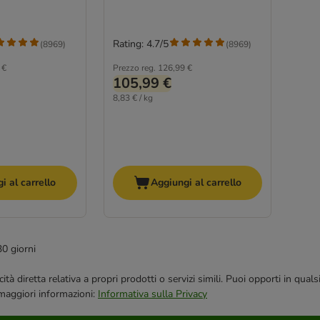
Rating: 4.7/5
(
8969
)
(
8969
)
 €
Prezzo reg.
126,99 €
105,99 €
8,83 € / kg
i al carrello
Aggiungi al carrello
30 giorni
bblicità diretta relativa a propri prodotti o servizi simili. Puoi opporti in
 maggiori informazioni:
Informativa sulla Privacy