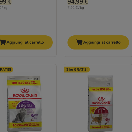
99 €
94,99 €
 / kg
7,92 € / kg
Aggiungi al carrello
Aggiungi al carrello
GRATIS!
2 kg GRATIS!