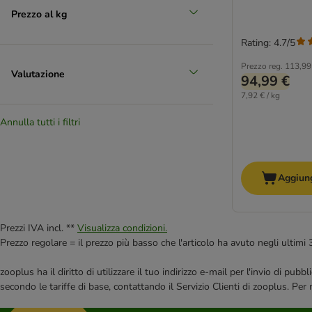
Vitamine e minerali
(
2
)
Prezzo al kg
Crocchette per gatti
(
571
)
Rating: 4.7/5
Senza cereali
(
84
)
Crocchette per gatti 20 kg
(
80
)
Prezzo reg.
113,99
Valutazione
94,99 €
Sterilised
(
78
)
Ultima - Affinity
(
65
)
7,92 € / kg
Senior
(
52
)
Annulla tutti i filtri
PURINA ONE
(
49
)
Kitten
(
43
)
IAMS
(
42
)
Aggiung
Lucky Lou
(
34
)
PURINA PRO PLAN
(
32
)
Josera
(
31
)
Prezzi IVA incl. **
Visualizza condizioni.
Advance Affinity
(
30
)
Prezzo regolare = il prezzo più basso che l'articolo ha avuto negli ultimi 
Integra Protect di animonda
(
30
)
Hill's Science Plan
(
28
)
zooplus ha il diritto di utilizzare il tuo indirizzo e-mail per l'invio di pu
secondo le tariffe di base, contattando il Servizio Clienti di zooplus. Per
PURINA Friskies
(
22
)
Whiskas
(
22
)