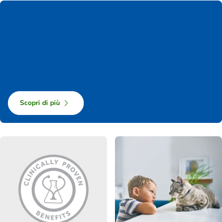
UN’ALIMENTAZIONE PER ANIMALI DOMESTICI
CON UNO SGUARDO AL DOMANI
Nella creazione dei suoi prodotti, Hill's pensa sempre al futuro,
affinché il tuo animale domestico possa godersi il presente. Con le
sue ricette, aiuta cani e gatti a raggiungere il peso forma e dona
vitalità anche agli animali più anziani. Una differenza che si vede, si
sente e ti dà fiducia.
Scopri di più