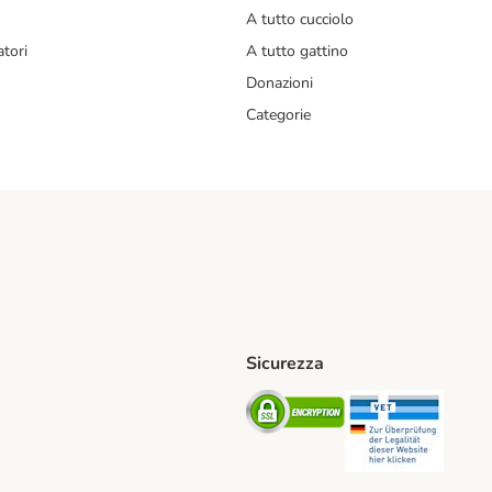
A tutto cucciolo
tori
A tutto gattino
Donazioni
Categorie
Sicurezza
iane. Shipping Method
Post. Shipping Method
Security
Securit
od
ent Method