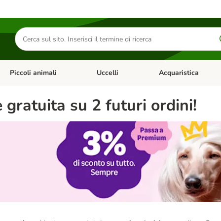
Cerca
prodotti
Piccoli animali
Uccelli
Acquaristica
Apri Menu Categoria: Diete e antiparassitari
Apri Menu Categoria: Piccoli animali
Apri Menu Categoria: U
ratuita su 2 futuri ordini!