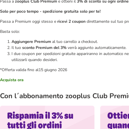
Passa a
zooplus Club Premium
e ottieni il
3% di sconto su ogni ordine
Solo per poco tempo - spedizione gratuita solo per te!
​
Passa a Premium oggi stesso e
ricevi 2 coupon
direttamente sul tuo pro
Basta solo:​
Aggiungere Premium
al tuo carrello a checkout.​
Il tuo
sconto Premium del 3%
verrà aggiunto automaticamente.​
I due coupon per spedizioni gratuite appariranno in automatico ne
utilizzarli quando desideri.
*Offerta valida fino al15 giugno 2026
Acquista ora
Con l´abbonamento zooplus Club Premi