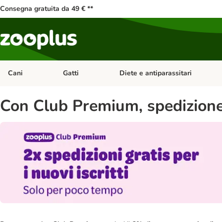
Consegna gratuita da 49 € **
Cani
Gatti
Diete e antiparassitari
Apri Menu Categoria: Cani
Apri Menu Categoria: Gatti
Con Club Premium, spedizione g