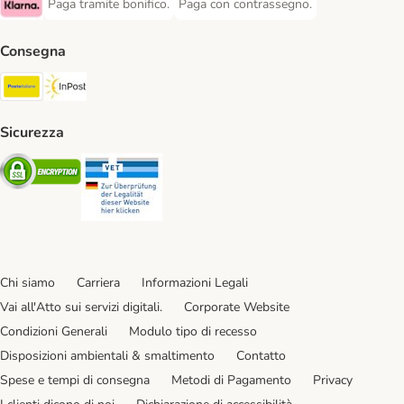
Paga tramite bonifico.
Paga con contrassegno.
Paga tramite bonifico. Payment Method
Paga con contrassegno. Payment Meth
Klarna Payment Method
Consegna
Poste Italiane. Shipping Method
InPost. Shipping Method
Sicurezza
Security
Security
Chi siamo
Carriera
Informazioni Legali
Vai all'Atto sui servizi digitali.
Corporate Website
Condizioni Generali
Modulo tipo di recesso
Disposizioni ambientali & smaltimento
Contatto
Spese e tempi di consegna
Metodi di Pagamento
Privacy