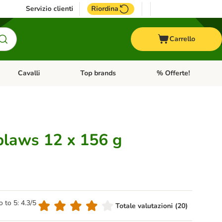
Servizio clienti
Riordina
Carrello
Cavalli
Top brands
% Offerte!
ccelli
Apri Menu Categoria: Acquaristica
Apri Menu Categoria: Cavalli
Apri Menu Categoria: T
plaws 12 x 156 g
o to 5: 4.3/5
Totale valutazioni (20)