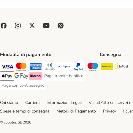
Modalità di pagamento
Consegna
Poste Ital
In
Paga con Visa. Payment Method
Paga con Mastercard. Payment Method
Paga con American Express. Payment Method
Paga con Diners Club. Payment Method
Paga con Postepay. Payment Method
Paga con PayPal. Payment Meth
Paga con Maestro. Paym
Paga tramite bonifico.
Paga tramite bonifico. Payment Method
Apple Pay Payment Method
Google Pay Payment Method
Klarna Payment Method
Paga con contrassegno.
Paga con contrassegno. Payment Method
Chi siamo
Carriera
Informazioni Legali
Vai all'Atto sui servizi dig
Spese e tempi di consegna
Metodi di Pagamento
Privacy
I cli
© zooplus SE
2026