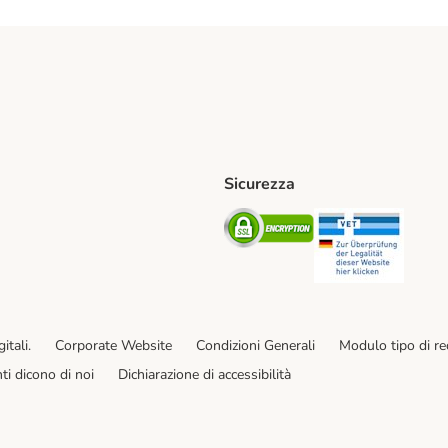
Sicurezza
iane. Shipping Method
Post. Shipping Method
Security
Securit
od
ent Method
itali.
Corporate Website
Condizioni Generali
Modulo tipo di r
enti dicono di noi
Dichiarazione di accessibilità