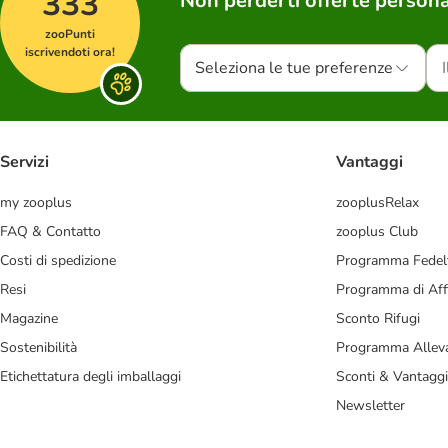
333
Non perderti offerte persona
zooPunti
iscrivendoti ora!
Seleziona le tue preferenze
Servizi
Vantaggi
my zooplus
zooplusRelax
FAQ & Contatto
zooplus Club
Costi di spedizione
Programma Fedel
Resi
Programma di Affi
Magazine
Sconto Rifugi
Sostenibilità
Programma Alleva
Etichettatura degli imballaggi
Sconti & Vantaggi
Newsletter