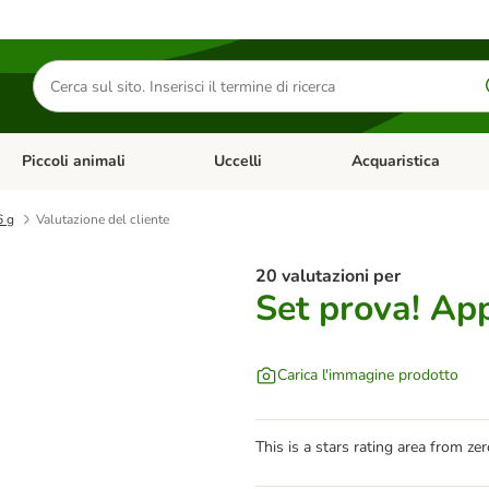
Cerca
prodotti
Piccoli animali
Uccelli
Acquaristica
Apri Menu Categoria: Diete e antiparassitari
Apri Menu Categoria: Piccoli animali
Apri Menu Categoria: U
6 g
Valutazione del cliente
20 valutazioni per
Set prova! Ap
Carica l'immagine prodotto
This is a stars rating area from zer