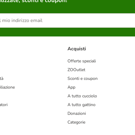
lizzate, sconti e coupon!
Acquisti
Offerte speciali
ZOOutlet
tà
Sconti e coupon
liazione
App
A tutto cucciolo
tori
A tutto gattino
Donazioni
Categorie