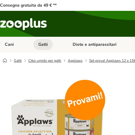
Consegna gratuita da 49 € **
Cani
Gatti
Diete e antiparassitari
Apri Menu Categoria: Cani
Apri Menu Categoria: Gatti
Gatti
Cibo umido per gatti
Applaws
Set prova! Applaws 12 x 15