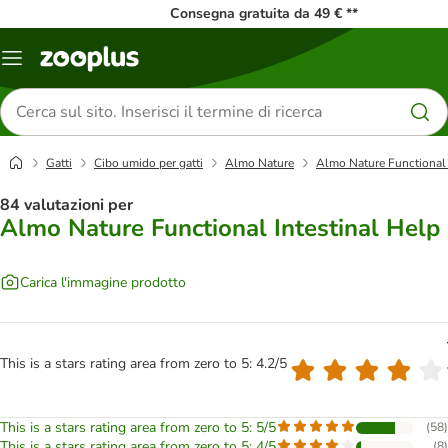
Consegna gratuita da 49 € **
Overview
catalogo
Cerca
prodotti
Gatti
Cibo umido per gatti
Almo Nature
Almo Nature Functional 
84 valutazioni per
Almo Nature Functional Intestinal Help
Carica l'immagine prodotto
This is a stars rating area from zero to 5: 4.2/5
This is a stars rating area from zero to 5: 5/5
(
58
)
This is a stars rating area from zero to 5: 4/5
(
8
)