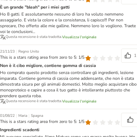
È un grande "bleah" per i miei gatti
Ho 8 gatti. E assolutamente nessuno di loro ha voluto nemmeno
assaggiarlo. E vista la colore e la consistenza, li capisco!!! Per non
sprecare, l’ho offerto alle mie galline. Nemmeno loro lo vogliono. Traete
voi le conclusioni...
Questa recensione è stata tradotta.
Visualizza l'originale
|
21/11/23
Regno Unito
1
This is a stars rating area from zero to 5: 1/5
Non è il cibo migliore, contiene gomma di cassia
Ho comprato questo prodotto senza controllare gli ingredienti, lezione
imparata. Contiene gomma di cassia come addensante, che non è stata
dimostrata sicura per gli animali domestici. Molto meglio acquistare cibo
monoproteico e capire a cosa il tuo gatto è intollerante piuttosto che
prendere questa roba.
Questa recensione è stata tradotta.
Visualizza l'originale
|
|
01/08/22
Maria
Spagna
This is a stars rating area from zero to 5: 1/5
Ingredienti scadenti
Mi avevano consigliato Almo Mature come una marca molto buona. Ho