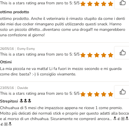
This is a stars rating area from zero to 5: 5/5
ottimo prodotto
ottimo prodotto. Anche il veterinario è rimasto stupito da come i denti
dei miei due cocker rimangano puliti utilizzando questi snack. Hanno
solo un piccolo difetto...diventano come una droga!!! ne mangerebbero
una confezione al giorno!
|
26/05/16
Esmy Esmy
This is a stars rating area from zero to 5: 5/5
Ottimi
La mia piccola ne va matta! Li fa fuori in mezzo secondo e mi guarda
come dire: basta? :-) li consiglio vivamente.
|
23/05/16
Davide
This is a stars rating area from zero to 5: 5/5
Strepitosi 🔝🔝🔝
Chihuahua di 5 mesi che impazzisce appena ne riceve 1 come premio.
Molto più delicati dei normali stick e proprio per questo adatti alla bocca
e al morso di un chihuahua. Sicuramente ne compreró ancora... 🔝👍🏼🔝
👍🏼🔝