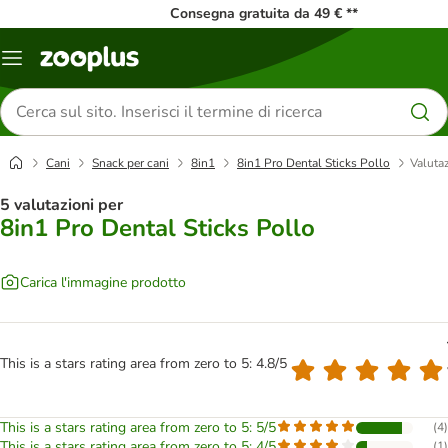
Consegna gratuita da 49 € **
Overview
catalogo
Cerca
prodotti
Cani
Snack per cani
8in1
8in1 Pro Dental Sticks Pollo
Valutaz
5 valutazioni per
8in1 Pro Dental Sticks Pollo
Carica l'immagine prodotto
This is a stars rating area from zero to 5: 4.8/5
This is a stars rating area from zero to 5: 5/5
(
4
)
This is a stars rating area from zero to 5: 4/5
(
1
)