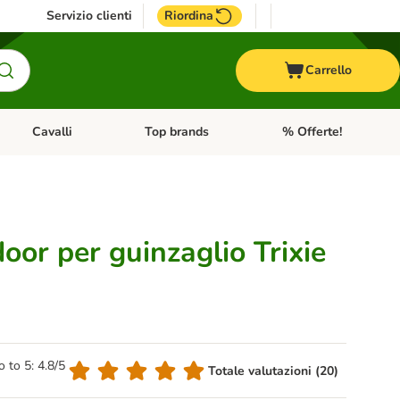
Servizio clienti
Riordina
Carrello
Cavalli
Top brands
% Offerte!
ccelli
Apri Menu Categoria: Acquaristica
Apri Menu Categoria: Cavalli
Apri Menu Categoria: T
oor per guinzaglio Trixie
o to 5: 4.8/5
Totale valutazioni (20)