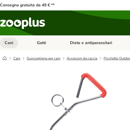
Consegna gratuita da 49 € **
Cani
Gatti
Diete e antiparassitari
Apri Menu Categoria: Cani
Apri Menu Categoria: Gatti
Cani
Guinzaglieria per cani
Accessori da caccia
Picchetto Outdoo