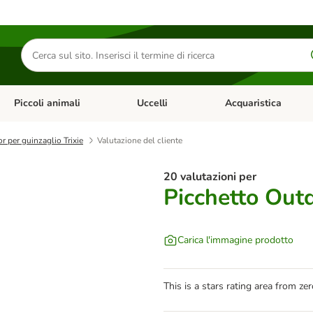
Cerca
prodotti
Piccoli animali
Uccelli
Acquaristica
Apri Menu Categoria: Diete e antiparassitari
Apri Menu Categoria: Piccoli animali
Apri Menu Categoria: U
r per guinzaglio Trixie
Valutazione del cliente
20 valutazioni per
Picchetto Outd
Carica l'immagine prodotto
This is a stars rating area from zer