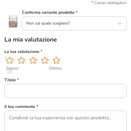
Campi obbligatori
Conferma variante prodotto
*
Non sai quale scegliere?
La mia valutazione
La tua valutazione
*
1
2
3
4
5
Scarso
Ottimo
Titolo
*
Il tuo commento
*