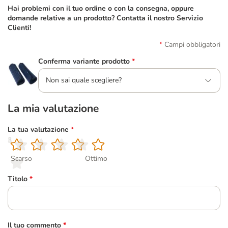
Hai problemi con il tuo ordine o con la consegna, oppure
domande relative a un prodotto? Contatta il nostro Servizio
Clienti!
Campi obbligatori
Conferma variante prodotto
*
Non sai quale scegliere?
La mia valutazione
La tua valutazione
*
1
2
3
4
5
Scarso
Ottimo
Titolo
*
Il tuo commento
*