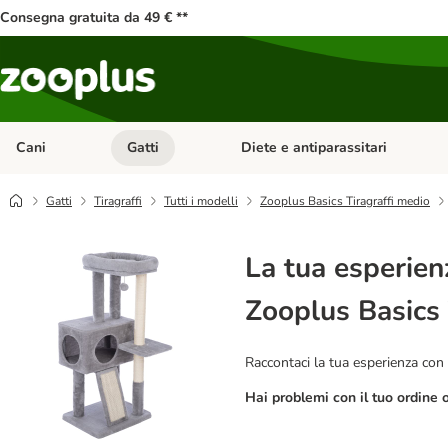
Consegna gratuita da 49 € **
Cani
Gatti
Diete e antiparassitari
Apri Menu Categoria: Cani
Apri Menu Categoria: Gatti
Gatti
Tiragraffi
Tutti i modelli
Zooplus Basics Tiragraffi medio
La tua esperien
Zooplus Basics 
Raccontaci la tua esperienza con 
Hai problemi con il tuo ordine 