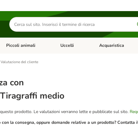
Cerca
prodotti
Piccoli animali
Uccelli
Acquaristica
Apri Menu Categoria: Diete e antiparassitari
Apri Menu Categoria: Piccoli animali
Apri Menu Categoria: U
Valutazione del cliente
za con
Tiragraffi medio
questo prodotto. Le valutazioni verranno lette e pubblicate sul sito.
Requ
o con la consegna, oppure domande relative a un prodotto? Contatta il 