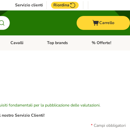
Servizio clienti
Riordina
Carrello
Cavalli
Top brands
% Offerte!
ccelli
Apri Menu Categoria: Acquaristica
Apri Menu Categoria: Cavalli
Apri Menu Categoria: T
isiti fondamentali per la pubblicazione delle valutazioni
.
nostro Servizio Clienti!
Campi obbligatori