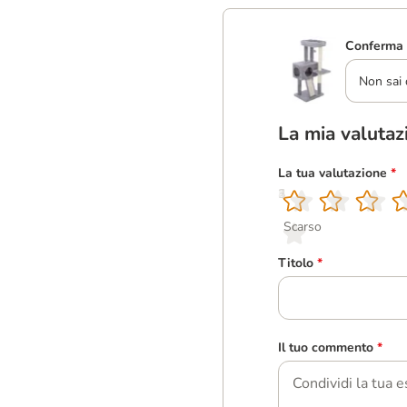
Conferma 
Non sai 
La mia valutaz
La tua valutazione
*
1
2
3
4
5
Scarso
Titolo
*
Il tuo commento
*