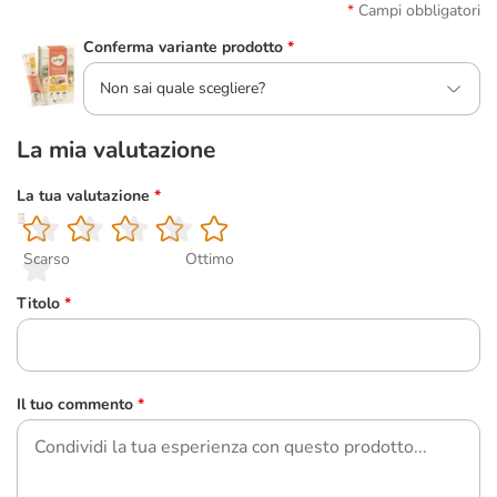
Campi obbligatori
Conferma variante prodotto
*
Non sai quale scegliere?
La mia valutazione
La tua valutazione
*
1
2
3
4
5
Scarso
Ottimo
Titolo
*
Il tuo commento
*