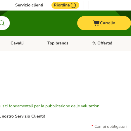
Servizio clienti
Riordina
Carrello
Cavalli
Top brands
% Offerte!
ccelli
Apri Menu Categoria: Acquaristica
Apri Menu Categoria: Cavalli
Apri Menu Categoria: T
isiti fondamentali per la pubblicazione delle valutazioni
.
nostro Servizio Clienti!
Campi obbligatori