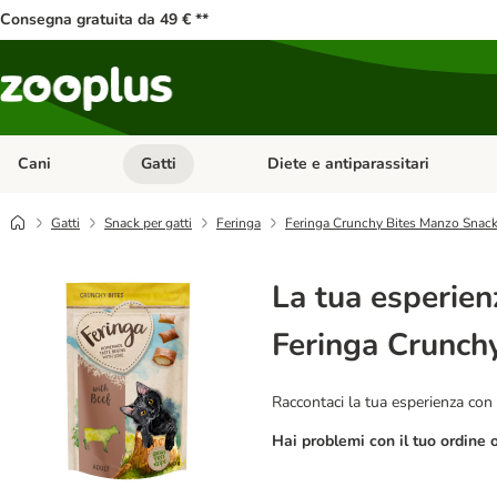
Consegna gratuita da 49 € **
Cani
Gatti
Diete e antiparassitari
Apri Menu Categoria: Cani
Apri Menu Categoria: Gatti
Gatti
Snack per gatti
Feringa
Feringa Crunchy Bites Manzo Snack 
La tua esperien
Feringa Crunchy
Raccontaci la tua esperienza con 
Hai problemi con il tuo ordine 