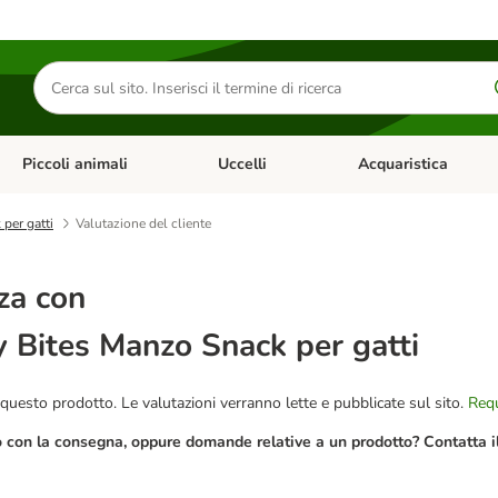
Cerca
prodotti
Piccoli animali
Uccelli
Acquaristica
Apri Menu Categoria: Diete e antiparassitari
Apri Menu Categoria: Piccoli animali
Apri Menu Categoria: U
per gatti
Valutazione del cliente
za con
 Bites Manzo Snack per gatti
questo prodotto. Le valutazioni verranno lette e pubblicate sul sito.
Requ
o con la consegna, oppure domande relative a un prodotto? Contatta il 