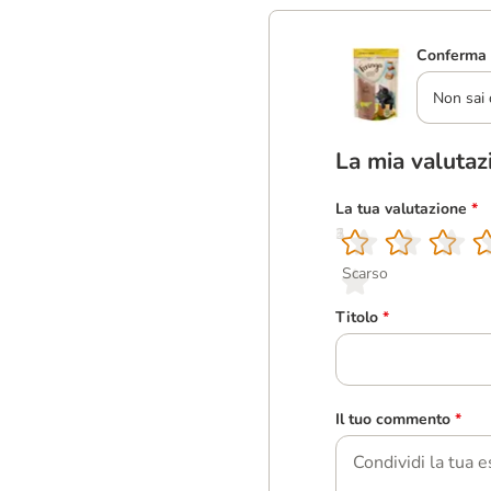
Conferma 
Non sai 
La mia valutaz
La tua valutazione
*
1
2
3
4
5
Scarso
Titolo
*
Il tuo commento
*