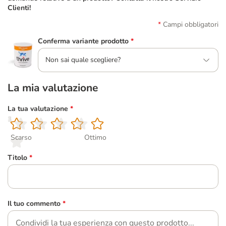
Clienti!
Campi obbligatori
Conferma variante prodotto
*
Non sai quale scegliere?
La mia valutazione
La tua valutazione
*
1
2
3
4
5
Scarso
Ottimo
Titolo
*
Il tuo commento
*