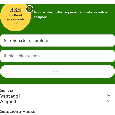
333
Non perderti offerte personalizzate, sconti e
zooPunti
coupon!
iscrivendoti
ora!
Seleziona le tue preferenze
Iscriviti
Servizi
Vantaggi
Acquisti
Seleziona Paese