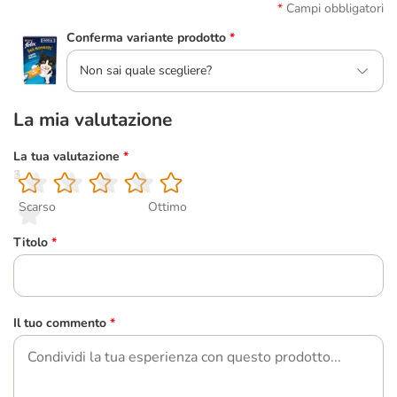
Campi obbligatori
Conferma variante prodotto
*
Non sai quale scegliere?
La mia valutazione
La tua valutazione
*
1
2
3
4
5
Scarso
Ottimo
Titolo
*
Il tuo commento
*