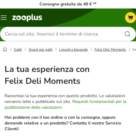
Consegna gratuita da 49 € **
Overview
catalogo
Cerca
prodotti
Gatti
Snack per gatti
Liquidi e bevande
Felix Deli Moments
Va
La tua esperienza con
Felix Deli Moments
Raccontaci la tua esperienza con questo prodotto. Le valutazioni
verranno lette e pubblicate sul sito.
Requisiti fondamentali per la
pubblicazione delle valutazioni
.
Hai problemi con il tuo ordine o con la consegna, oppure
domande relative a un prodotto? Contatta il nostro Servizio
Clienti!