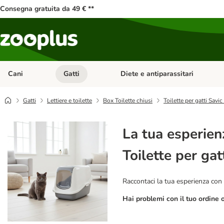
Consegna gratuita da 49 € **
Cani
Gatti
Diete e antiparassitari
Apri Menu Categoria: Cani
Apri Menu Categoria: Gatti
Gatti
Lettiere e toilette
Box Toilette chiusi
Toilette per gatti Savi
La tua esperien
Toilette per gat
Raccontaci la tua esperienza con 
Hai problemi con il tuo ordine 