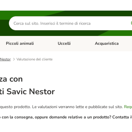
Cerca
prodotti
Piccoli animali
Uccelli
Acquaristica
Apri Menu Categoria: Diete e antiparassitari
Apri Menu Categoria: Piccoli animali
Apri Menu Categoria: U
c Nestor
Valutazione del cliente
za con
ti Savic Nestor
questo prodotto. Le valutazioni verranno lette e pubblicate sul sito.
Requ
o con la consegna, oppure domande relative a un prodotto? Contatta il 