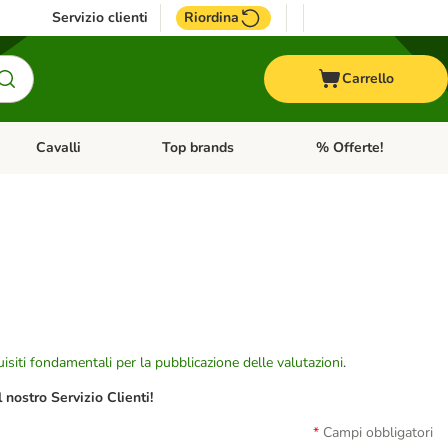
Servizio clienti
Riordina
Carrello
Cavalli
Top brands
% Offerte!
ccelli
Apri Menu Categoria: Acquaristica
Apri Menu Categoria: Cavalli
Apri Menu Categoria: T
isiti fondamentali per la pubblicazione delle valutazioni
.
nostro Servizio Clienti!
Campi obbligatori