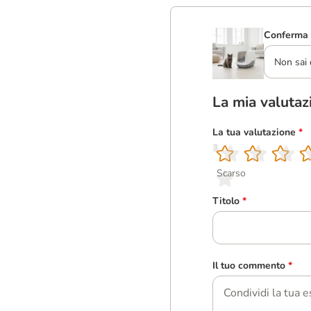
Conferma 
Non sai 
La mia valutaz
La tua valutazione
*
1
2
3
4
5
Scarso
Titolo
*
Il tuo commento
*