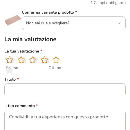
Campi obbligatori
Conferma variante prodotto
*
Non sai quale scegliere?
La mia valutazione
La tua valutazione
*
1
2
3
4
5
Scarso
Ottimo
Titolo
*
Il tuo commento
*