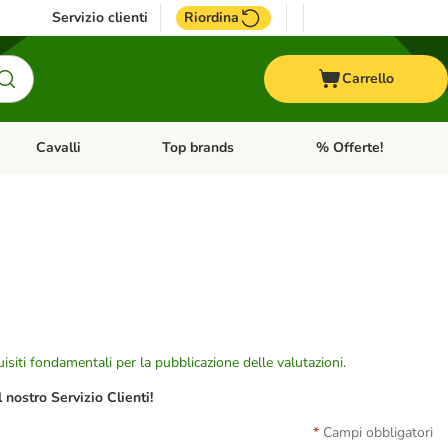
Servizio clienti
Riordina
Carrello
Cavalli
Top brands
% Offerte!
ccelli
Apri Menu Categoria: Acquaristica
Apri Menu Categoria: Cavalli
Apri Menu Categoria: T
isiti fondamentali per la pubblicazione delle valutazioni
.
nostro Servizio Clienti!
Campi obbligatori