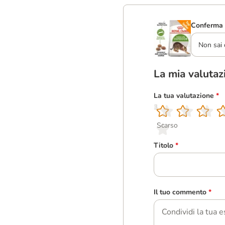
Conferma 
Non sai 
La mia valutaz
La tua valutazione
*
1
2
3
4
5
Scarso
Titolo
*
Il tuo commento
*