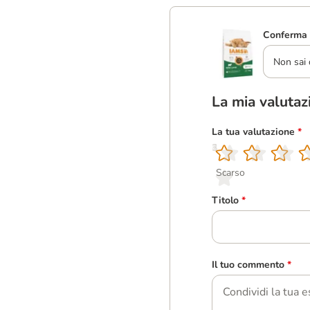
Conferma 
Non sai 
La mia valutaz
La tua valutazione
*
1
2
3
4
5
Scarso
Titolo
*
Il tuo commento
*