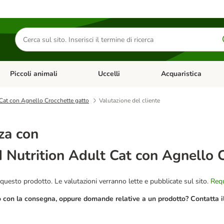
Cerca
prodotti
Piccoli animali
Uccelli
Acquaristica
Apri Menu Categoria: Diete e antiparassitari
Apri Menu Categoria: Piccoli animali
Apri Menu Categoria: U
Cat con Agnello Crocchette gatto
Valutazione del cliente
za con
Nutrition Adult Cat con Agnello C
questo prodotto. Le valutazioni verranno lette e pubblicate sul sito.
Requ
o con la consegna, oppure domande relative a un prodotto? Contatta il 