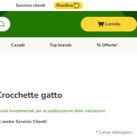
Servizio clienti
Riordina
Carrello
Cavalli
Top brands
% Offerte!
ccelli
Apri Menu Categoria: Acquaristica
Apri Menu Categoria: Cavalli
Apri Menu Categoria: T
rocchette gatto
isiti fondamentali per la pubblicazione delle valutazioni
.
nostro Servizio Clienti!
Campi obbligatori