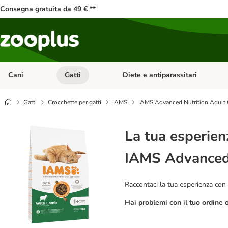
Consegna gratuita da 49 € **
Cani
Gatti
Diete e antiparassitari
Apri Menu Categoria: Cani
Apri Menu Categoria: Gatti
Gatti
Crocchette per gatti
IAMS
IAMS Advanced Nutrition Adult 
La tua esperien
IAMS Advanced 
Raccontaci la tua esperienza con 
Hai problemi con il tuo ordine 