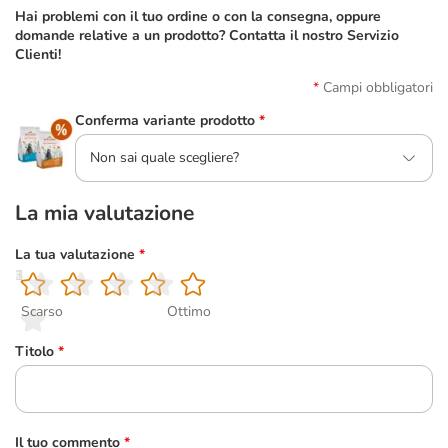
Hai problemi con il tuo ordine o con la consegna, oppure
domande relative a un prodotto? Contatta il nostro Servizio
Clienti!
Campi obbligatori
Conferma variante prodotto
*
Non sai quale scegliere?
La mia valutazione
La tua valutazione
*
1
2
3
4
5
Scarso
Ottimo
Titolo
*
Il tuo commento
*