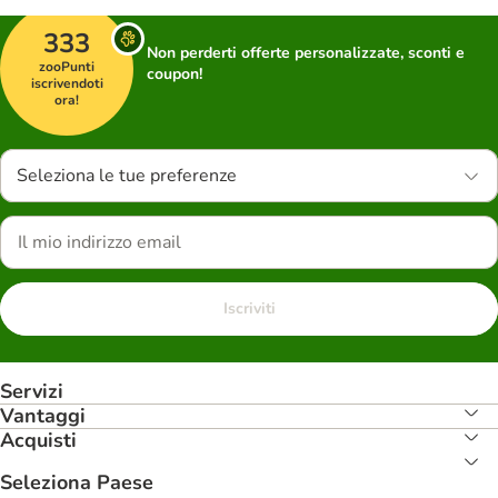
333
Non perderti offerte personalizzate, sconti e
zooPunti
coupon!
iscrivendoti
ora!
Seleziona le tue preferenze
Iscriviti
Servizi
Vantaggi
Acquisti
Seleziona Paese