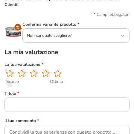
Clienti!
Campi obbligatori
Conferma variante prodotto
*
Non sai quale scegliere?
La mia valutazione
La tua valutazione
*
1
2
3
4
5
Scarso
Ottimo
Titolo
*
Il tuo commento
*