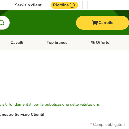
Servizio clienti
Riordina
Carrello
Cavalli
Top brands
% Offerte!
ccelli
Apri Menu Categoria: Acquaristica
Apri Menu Categoria: Cavalli
Apri Menu Categoria: T
isiti fondamentali per la pubblicazione delle valutazioni
.
nostro Servizio Clienti!
Campi obbligatori