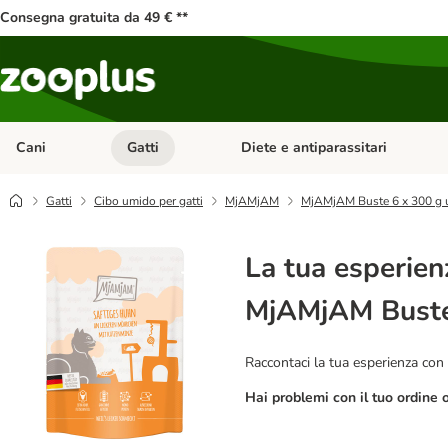
Consegna gratuita da 49 € **
Cani
Gatti
Diete e antiparassitari
Apri Menu Categoria: Cani
Apri Menu Categoria: Gatti
Gatti
Cibo umido per gatti
MjAMjAM
MjAMjAM Buste 6 x 300 g 
La tua esperien
MjAMjAM Buste
Raccontaci la tua esperienza con 
Hai problemi con il tuo ordine 