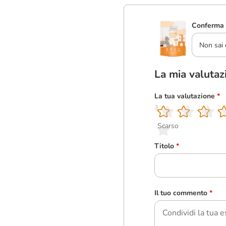
Conferma 
Non sai 
La mia valutaz
La tua valutazione
*
1
2
3
4
5
Scarso
Titolo
*
Il tuo commento
*