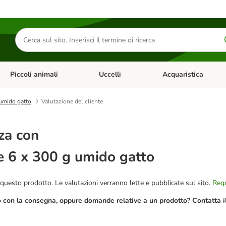
Cerca
prodotti
Piccoli animali
Uccelli
Acquaristica
Apri Menu Categoria: Diete e antiparassitari
Apri Menu Categoria: Piccoli animali
Apri Menu Categoria: U
umido gatto
Valutazione del cliente
za con
 6 x 300 g umido gatto
questo prodotto. Le valutazioni verranno lette e pubblicate sul sito.
Requ
o con la consegna, oppure domande relative a un prodotto? Contatta il 