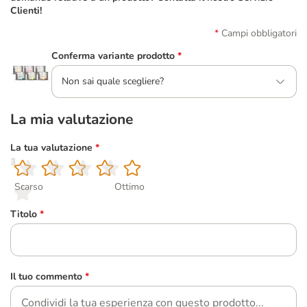
Clienti!
Campi obbligatori
Conferma variante prodotto
*
Non sai quale scegliere?
La mia valutazione
La tua valutazione
*
1
2
3
4
5
Scarso
Ottimo
Titolo
*
Il tuo commento
*