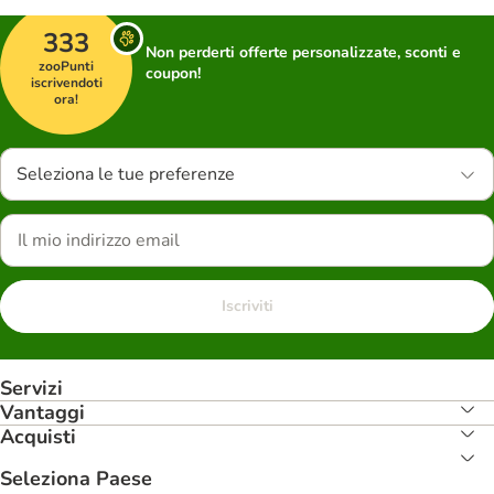
333
Non perderti offerte personalizzate, sconti e
zooPunti
coupon!
iscrivendoti
ora!
Seleziona le tue preferenze
Iscriviti
Servizi
Vantaggi
Acquisti
Seleziona Paese