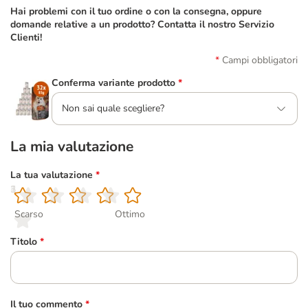
Hai problemi con il tuo ordine o con la consegna, oppure
domande relative a un prodotto? Contatta il nostro Servizio
Clienti!
Campi obbligatori
Conferma variante prodotto
*
Non sai quale scegliere?
La mia valutazione
La tua valutazione
*
1
2
3
4
5
Scarso
Ottimo
Titolo
*
Il tuo commento
*