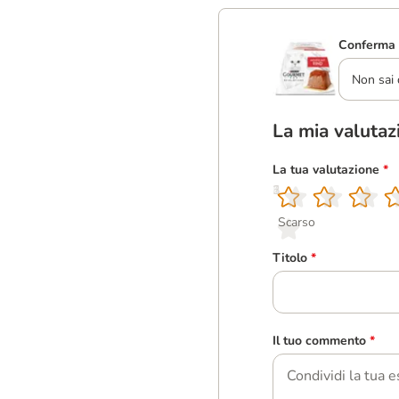
Conferma 
Non sai 
La mia valutaz
La tua valutazione
*
1
2
3
4
5
Scarso
Titolo
*
Il tuo commento
*