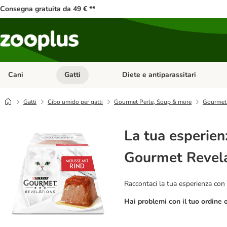
Consegna gratuita da 49 € **
Cani
Gatti
Diete e antiparassitari
Apri Menu Categoria: Cani
Apri Menu Categoria: Gatti
Gatti
Cibo umido per gatti
Gourmet Perle, Soup & more
Gourmet 
La tua esperien
Gourmet Revela
Raccontaci la tua esperienza con 
Hai problemi con il tuo ordine 