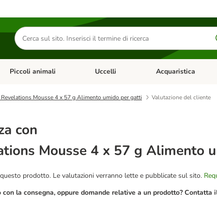
Cerca
prodotti
Piccoli animali
Uccelli
Acquaristica
Apri Menu Categoria: Diete e antiparassitari
Apri Menu Categoria: Piccoli animali
Apri Menu Categoria: U
Revelations Mousse 4 x 57 g Alimento umido per gatti
Valutazione del cliente
za con
tions Mousse 4 x 57 g Alimento u
questo prodotto. Le valutazioni verranno lette e pubblicate sul sito.
Requ
o con la consegna, oppure domande relative a un prodotto? Contatta il 