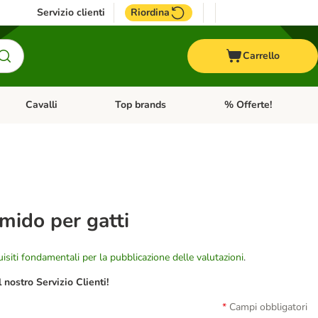
Servizio clienti
Riordina
Carrello
Cavalli
Top brands
% Offerte!
ccelli
Apri Menu Categoria: Acquaristica
Apri Menu Categoria: Cavalli
Apri Menu Categoria: T
mido per gatti
isiti fondamentali per la pubblicazione delle valutazioni
.
nostro Servizio Clienti!
Campi obbligatori