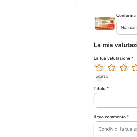
Conferma 
Non sai 
La mia valutaz
La tua valutazione
*
1
2
3
4
5
Scarso
Titolo
*
Il tuo commento
*