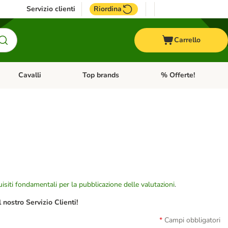
Servizio clienti
Riordina
Carrello
Cavalli
Top brands
% Offerte!
ccelli
Apri Menu Categoria: Acquaristica
Apri Menu Categoria: Cavalli
Apri Menu Categoria: T
isiti fondamentali per la pubblicazione delle valutazioni
.
nostro Servizio Clienti!
Campi obbligatori