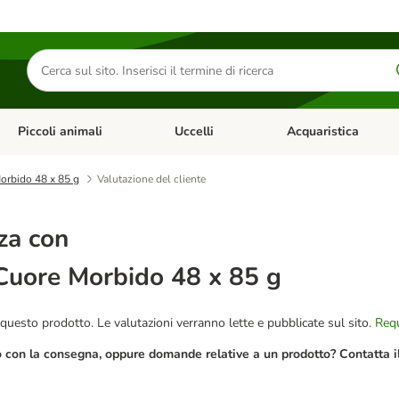
Cerca
prodotti
Piccoli animali
Uccelli
Acquaristica
Apri Menu Categoria: Diete e antiparassitari
Apri Menu Categoria: Piccoli animali
Apri Menu Categoria: U
orbido 48 x 85 g
Valutazione del cliente
za con
uore Morbido 48 x 85 g
questo prodotto. Le valutazioni verranno lette e pubblicate sul sito.
Requ
o con la consegna, oppure domande relative a un prodotto? Contatta il 