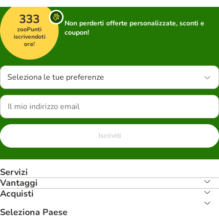
333
Non perderti offerte personalizzate, sconti e
zooPunti
coupon!
iscrivendoti
ora!
Seleziona le tue preferenze
Iscriviti
Servizi
Vantaggi
Acquisti
Seleziona Paese