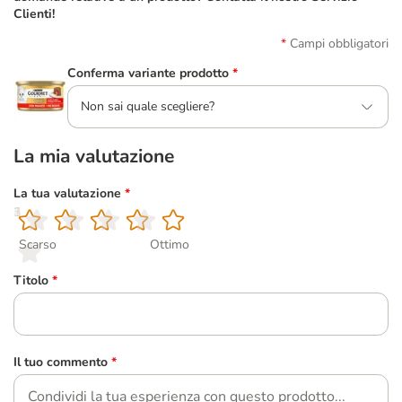
Clienti!
Campi obbligatori
Conferma variante prodotto
*
Non sai quale scegliere?
La mia valutazione
La tua valutazione
*
1
2
3
4
5
Scarso
Ottimo
Titolo
*
Il tuo commento
*