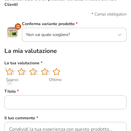
Clienti!
Campi obbligatori
Conferma variante prodotto
*
Non sai quale scegliere?
La mia valutazione
La tua valutazione
*
1
2
3
4
5
Scarso
Ottimo
Titolo
*
Il tuo commento
*