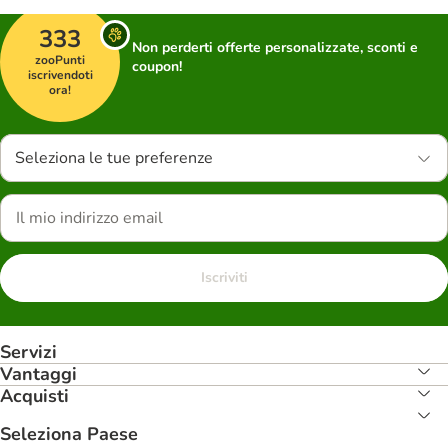
333
Non perderti offerte personalizzate, sconti e
zooPunti
coupon!
iscrivendoti
ora!
Seleziona le tue preferenze
Iscriviti
Servizi
Vantaggi
Acquisti
Seleziona Paese