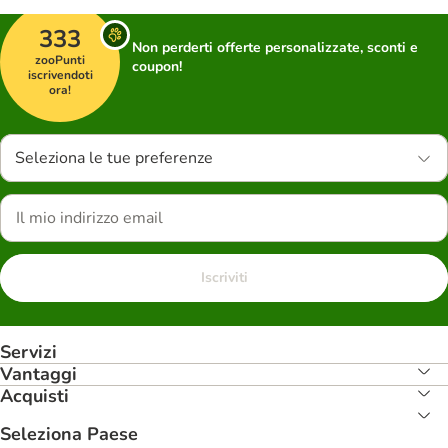
333
Non perderti offerte personalizzate, sconti e
zooPunti
coupon!
iscrivendoti
ora!
Seleziona le tue preferenze
Iscriviti
Servizi
Vantaggi
Acquisti
Seleziona Paese