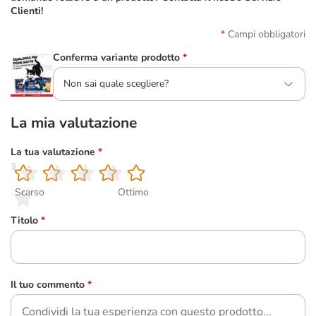
Clienti!
Campi obbligatori
Conferma variante prodotto
*
Non sai quale scegliere?
La mia valutazione
La tua valutazione
*
1
2
3
4
5
Scarso
Ottimo
Titolo
*
Il tuo commento
*