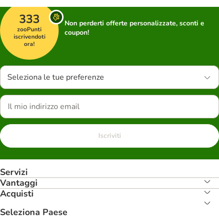
333
Non perderti offerte personalizzate, sconti e
zooPunti
coupon!
iscrivendoti
ora!
Seleziona le tue preferenze
Iscriviti
Servizi
Vantaggi
Acquisti
Seleziona Paese