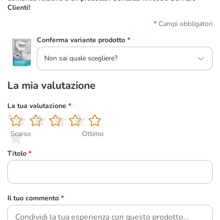
Clienti!
Campi obbligatori
Conferma variante prodotto
*
Non sai quale scegliere?
La mia valutazione
La tua valutazione
*
1
2
3
4
5
Scarso
Ottimo
Titolo
*
Il tuo commento
*