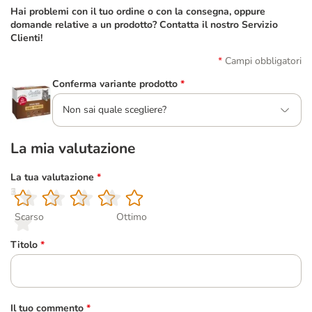
Hai problemi con il tuo ordine o con la consegna, oppure
domande relative a un prodotto? Contatta il nostro Servizio
Clienti!
Campi obbligatori
Conferma variante prodotto
*
Non sai quale scegliere?
La mia valutazione
La tua valutazione
*
1
2
3
4
5
Scarso
Ottimo
Titolo
*
Il tuo commento
*