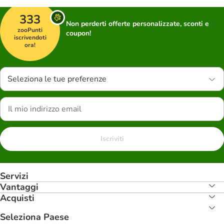
333
Non perderti offerte personalizzate, sconti e
zooPunti
coupon!
iscrivendoti
ora!
Seleziona le tue preferenze
Iscriviti
Servizi
Vantaggi
Acquisti
Seleziona Paese