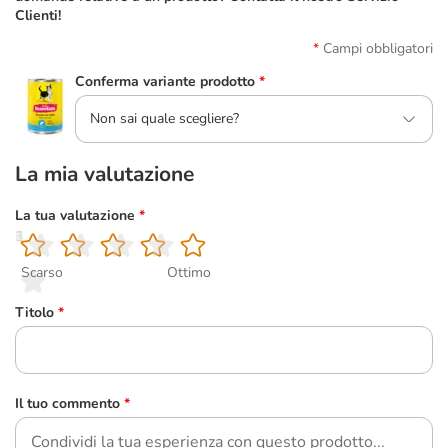
Clienti!
Campi obbligatori
Conferma variante prodotto
*
Non sai quale scegliere?
La mia valutazione
La tua valutazione
*
1
2
3
4
5
Scarso
Ottimo
Titolo
*
Il tuo commento
*