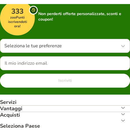
333
Non perderti offerte personalizzate, sconti e
zooPunti
coupon!
iscrivendoti
ora!
Seleziona le tue preferenze
Iscriviti
Servizi
Vantaggi
Acquisti
Seleziona Paese