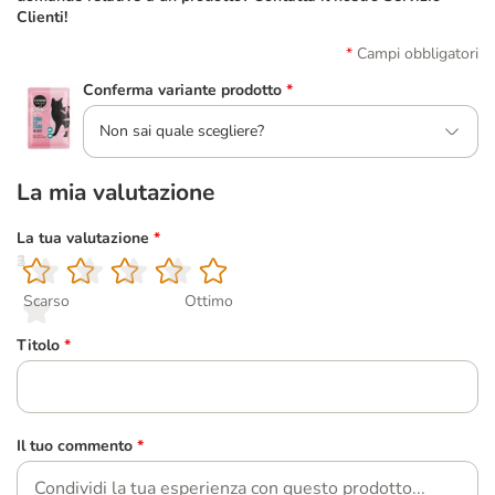
Clienti!
Campi obbligatori
Conferma variante prodotto
*
Non sai quale scegliere?
La mia valutazione
La tua valutazione
*
1
2
3
4
5
Scarso
Ottimo
Titolo
*
Il tuo commento
*